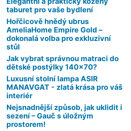
Elegantní a praktický kožený
taburet pro vaše bydlení
Hořčicově hnědý ubrus
AmeliaHome Empire Gold –
dokonalá volba pro exkluzivní
stůl
Jak vybrat správnou matraci do
dětské postýlky 140×70?
Luxusní stolní lampa ASIR
MANAVGAT - zlatá krása pro váš
interiér
Nejsnadnější způsob, jak uklidit i
sezení – Gauč s úložným
prostorem!