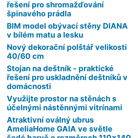
řešení pro shromažďování
špinavého prádla
BIM model obývací stěny DIANA
v bílém matu a lesku
Nový dekorační polštář velikosti
40/60 cm
Stojan na deštník - praktické
řešení pro uskladnění deštníků v
domácnosti
Využijte prostor na stěnách s
účelnými nástěnnými vitrínami
Atraktivní oválný ubrus
AmeliaHome GAIA ve světle
šedé barvě o rozměrech 110×140