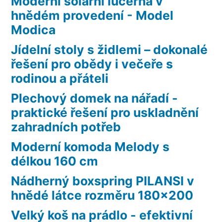
Moderní solární lucerna v
hnědém provedení - Model
Modica
Jídelní stoly s židlemi – dokonalé
řešení pro obědy i večeře s
rodinou a přáteli
Plechový domek na nářadí -
praktické řešení pro uskladnění
zahradních potřeb
Moderní komoda Melody s
délkou 160 cm
Nádherný boxspring PILANSI v
hnědé látce rozměru 180×200
Velký koš na prádlo - efektivní