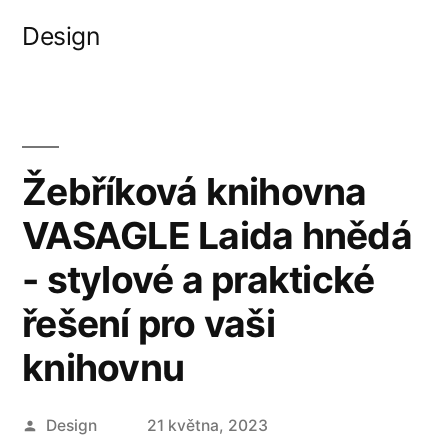
Přejít
Design
k
obsahu
webu
Žebříková knihovna
VASAGLE Laida hnědá
- stylové a praktické
řešení pro vaši
knihovnu
Autor
Design
21 května, 2023