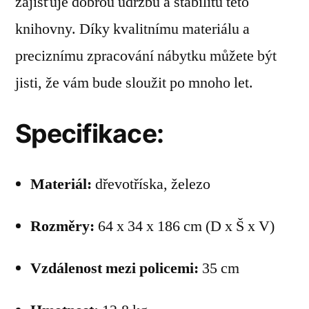
zajišťuje dobrou údržbu a stabilitu této
knihovny. Díky kvalitnímu materiálu a
preciznímu zpracování nábytku můžete být
jisti, že vám bude sloužit po mnoho let.
Specifikace:
Materiál:
dřevotříska, železo
Rozměry:
64 x 34 x 186 cm (D x Š x V)
Vzdálenost mezi policemi:
35 cm