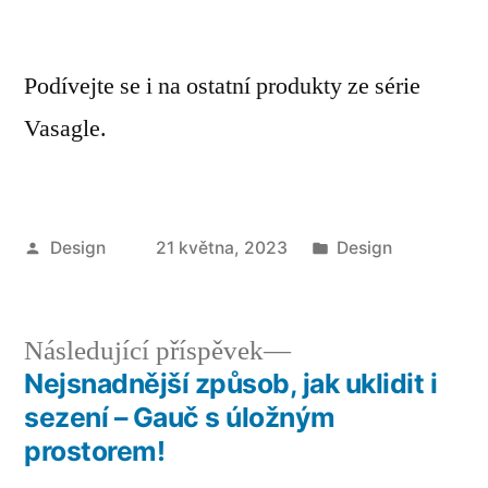
Podívejte se i na ostatní produkty ze série
Vasagle.
Autor
Publikováno
Design
21 května, 2023
Design
v
Následující
Následující příspěvek
příspěvek:
Nejsnadnější způsob, jak uklidit i
Navigace
sezení – Gauč s úložným
pro
prostorem!