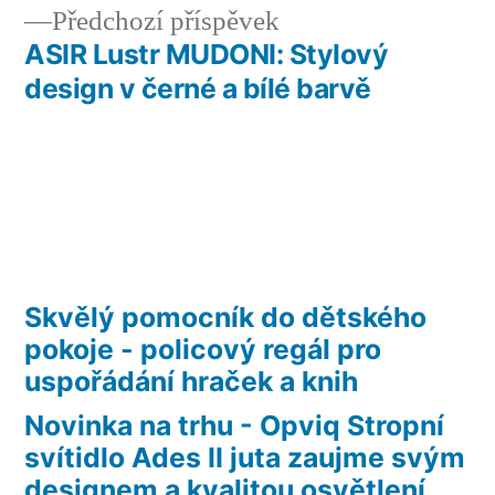
příspěvek
Předchozí
Předchozí příspěvek
příspěvek:
ASIR Lustr MUDONI: Stylový
design v černé a bílé barvě
Skvělý pomocník do dětského
pokoje - policový regál pro
uspořádání hraček a knih
Novinka na trhu - Opviq Stropní
svítidlo Ades II juta zaujme svým
designem a kvalitou osvětlení