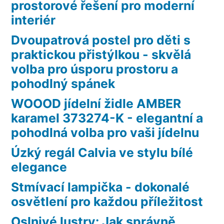
prostorové řešení pro moderní
interiér
Dvoupatrová postel pro děti s
praktickou přistýlkou - skvělá
volba pro úsporu prostoru a
pohodlný spánek
WOOOD jídelní židle AMBER
karamel 373274-K - elegantní a
pohodlná volba pro vaši jídelnu
Úzký regál Calvia ve stylu bílé
elegance
Stmívací lampička - dokonalé
osvětlení pro každou příležitost
Oslnivé lustry: Jak správně