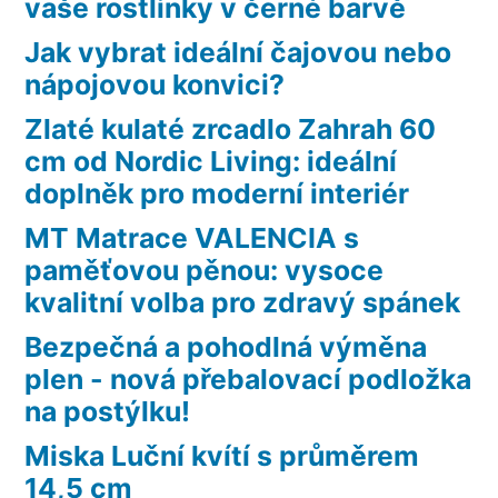
vaše rostlinky v černé barvě
Jak vybrat ideální čajovou nebo
nápojovou konvici?
Zlaté kulaté zrcadlo Zahrah 60
cm od Nordic Living: ideální
doplněk pro moderní interiér
MT Matrace VALENCIA s
paměťovou pěnou: vysoce
kvalitní volba pro zdravý spánek
Bezpečná a pohodlná výměna
plen - nová přebalovací podložka
na postýlku!
Miska Luční kvítí s průměrem
14,5 cm