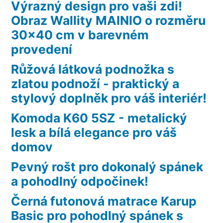
Výrazný design pro vaši zdi!
Obraz Wallity MAINIO o rozměru
30×40 cm v barevném
provedení
Růžová látková podnožka s
zlatou podnoží - praktický a
stylový doplněk pro váš interiér!
Komoda K60 5SZ - metalický
lesk a bílá elegance pro váš
domov
Pevný rošt pro dokonalý spánek
a pohodlný odpočinek!
Černá futonová matrace Karup
Basic pro pohodlný spánek s