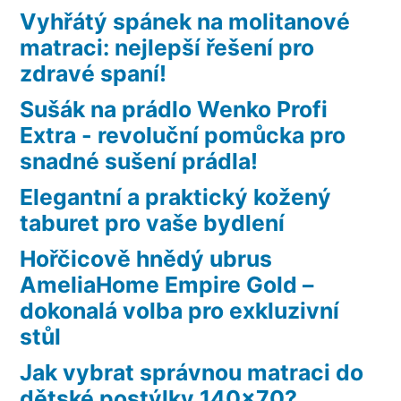
Vyhřátý spánek na molitanové
matraci: nejlepší řešení pro
zdravé spaní!
Sušák na prádlo Wenko Profi
Extra - revoluční pomůcka pro
snadné sušení prádla!
Elegantní a praktický kožený
taburet pro vaše bydlení
Hořčicově hnědý ubrus
AmeliaHome Empire Gold –
dokonalá volba pro exkluzivní
stůl
Jak vybrat správnou matraci do
dětské postýlky 140×70?