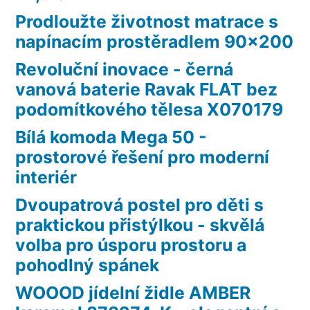
Prodloužte životnost matrace s
napínacím prostěradlem 90×200
Revoluční inovace - černá
vanová baterie Ravak FLAT bez
podomítkového tělesa X070179
Bílá komoda Mega 50 -
prostorové řešení pro moderní
interiér
Dvoupatrová postel pro děti s
praktickou přistýlkou - skvělá
volba pro úsporu prostoru a
pohodlný spánek
WOOOD jídelní židle AMBER