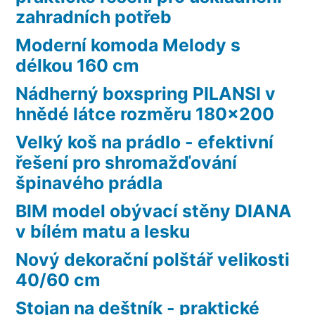
zahradních potřeb
Moderní komoda Melody s
délkou 160 cm
Nádherný boxspring PILANSI v
hnědé látce rozměru 180×200
Velký koš na prádlo - efektivní
řešení pro shromažďování
špinavého prádla
BIM model obývací stěny DIANA
v bílém matu a lesku
Nový dekorační polštář velikosti
40/60 cm
Stojan na deštník - praktické