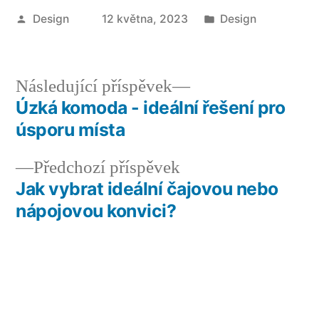
Autor
Publikováno
Design
12 května, 2023
Design
v
Následující
Následující příspěvek
příspěvek:
Úzká komoda - ideální řešení pro
Navigace
úsporu místa
pro
Předchozí
Předchozí příspěvek
příspěvek
příspěvek:
Jak vybrat ideální čajovou nebo
nápojovou konvici?