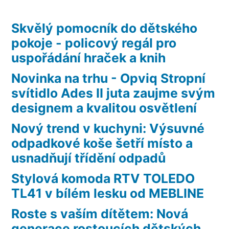
Skvělý pomocník do dětského
pokoje - policový regál pro
uspořádání hraček a knih
Novinka na trhu - Opviq Stropní
svítidlo Ades II juta zaujme svým
designem a kvalitou osvětlení
Nový trend v kuchyni: Výsuvné
odpadkové koše šetří místo a
usnadňují třídění odpadů
Stylová komoda RTV TOLEDO
TL41 v bílém lesku od MEBLINE
Roste s vaším dítětem: Nová
generace rostoucích dětských