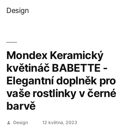
Přejít
Design
k
obsahu
webu
Mondex Keramický
květináč BABETTE -
Elegantní doplněk pro
vaše rostlinky v černé
barvě
Autor
Design
12 května, 2023