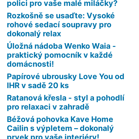
polici pro vaše malé miláčky?
Rozkošně se usaďte: Vysoké
rohové sedací soupravy pro
dokonalý relax
Úložná nádoba Wenko Waia -
praktický pomocník v každé
domácnosti!
Papírové ubrousky Love You od
IHR v sadě 20 ks
Ratanová křesla - styl a pohodlí
pro relaxaci v zahradě
Béžová pohovka Kave Home
Cailin s výpletem – dokonalý
prvek pro vaše interiéry!