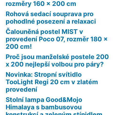
rozměry 160 x 200 cm
Rohová sedací souprava pro
pohodlné posezení a relaxaci
Čalouněná postel MIST v
provedení Poco 07, rozměr 180 x
200 cm!
Proč jsou manželské postele 200
x 200 nejlepší volbou pro páry?
Novinka: Stropní svítidlo
TooLight Regi 20 cm v zlatém
provedení
Stolní lampa Good&Mojo
Himalaya s bambusovou
konstrukcí a zeleným stínidlem