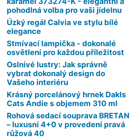
karamel 373274-K - elegantní a
pohodlná volba pro vaši jídelnu
Úzký regál Calvia ve stylu bílé
elegance
Stmívací lampička - dokonalé
osvětlení pro každou příležitost
Oslnivé lustry: Jak správně
vybrat dokonalý design do
Vašeho interiéru
Krásný porcelánový hrnek Dakls
Cats Andie s objemem 310 ml
Rohová sedací souprava BRETAN
– luxusní 4+0 v provedení pravá
růžová 40