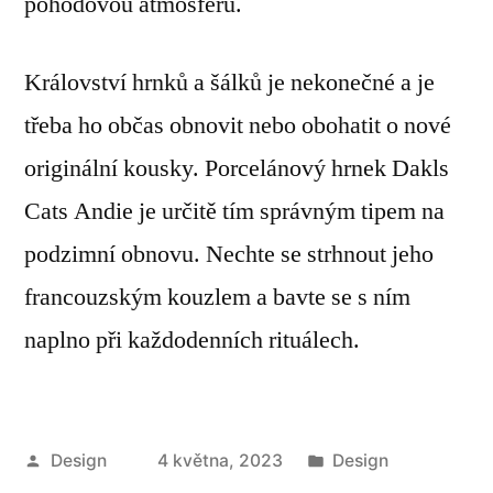
pohodovou atmosféru.
Království hrnků a šálků je nekonečné a je
třeba ho občas obnovit nebo obohatit o nové
originální kousky. Porcelánový hrnek Dakls
Cats Andie je určitě tím správným tipem na
podzimní obnovu. Nechte se strhnout jeho
francouzským kouzlem a bavte se s ním
naplno při každodenních rituálech.
Autor
Publikováno
Design
4 května, 2023
Design
v