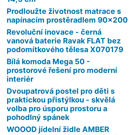
Prodloužte životnost matrace s
napínacím prostěradlem 90×200
Revoluční inovace - černá
vanová baterie Ravak FLAT bez
podomítkového tělesa X070179
Bílá komoda Mega 50 -
prostorové řešení pro moderní
interiér
Dvoupatrová postel pro děti s
praktickou přistýlkou - skvělá
volba pro úsporu prostoru a
pohodlný spánek
WOOOD jídelní židle AMBER