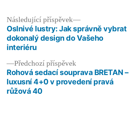
Následující
Následující příspěvek
příspěvek:
Oslnivé lustry: Jak správně vybrat
Navigace
dokonalý design do Vašeho
pro
interiéru
příspěvek
Předchozí
Předchozí příspěvek
příspěvek:
Rohová sedací souprava BRETAN –
luxusní 4+0 v provedení pravá
růžová 40