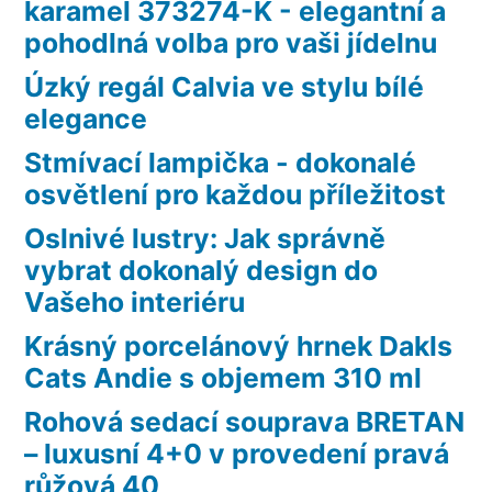
karamel 373274-K - elegantní a
pohodlná volba pro vaši jídelnu
Úzký regál Calvia ve stylu bílé
elegance
Stmívací lampička - dokonalé
osvětlení pro každou příležitost
Oslnivé lustry: Jak správně
vybrat dokonalý design do
Vašeho interiéru
Krásný porcelánový hrnek Dakls
Cats Andie s objemem 310 ml
Rohová sedací souprava BRETAN
– luxusní 4+0 v provedení pravá
růžová 40