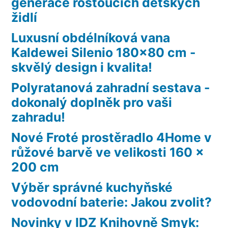
generace rostoucích dětských
židlí
Luxusní obdélníková vana
Kaldewei Silenio 180×80 cm -
skvělý design i kvalita!
Polyratanová zahradní sestava -
dokonalý doplněk pro vaši
zahradu!
Nové Froté prostěradlo 4Home v
růžové barvě ve velikosti 160 x
200 cm
Výběr správné kuchyňské
vodovodní baterie: Jakou zvolit?
Novinky v IDZ Knihovně Smyk: