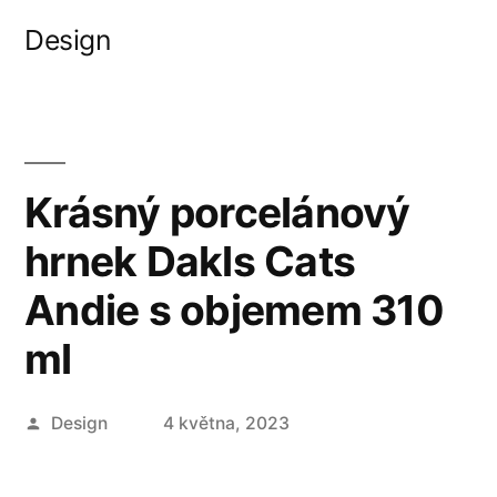
Přejít
Design
k
obsahu
webu
Krásný porcelánový
hrnek Dakls Cats
Andie s objemem 310
ml
Autor
Design
4 května, 2023