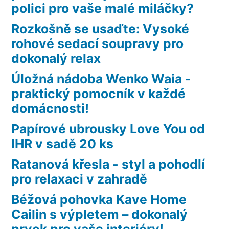
polici pro vaše malé miláčky?
Rozkošně se usaďte: Vysoké
rohové sedací soupravy pro
dokonalý relax
Úložná nádoba Wenko Waia -
praktický pomocník v každé
domácnosti!
Papírové ubrousky Love You od
IHR v sadě 20 ks
Ratanová křesla - styl a pohodlí
pro relaxaci v zahradě
Béžová pohovka Kave Home
Cailin s výpletem – dokonalý
prvek pro vaše interiéry!