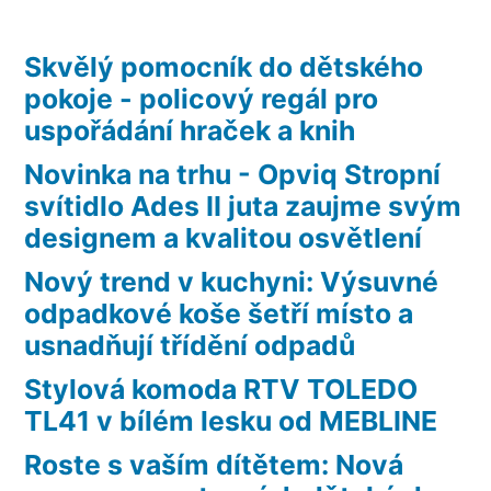
Skvělý pomocník do dětského
pokoje - policový regál pro
uspořádání hraček a knih
Novinka na trhu - Opviq Stropní
svítidlo Ades II juta zaujme svým
designem a kvalitou osvětlení
Nový trend v kuchyni: Výsuvné
odpadkové koše šetří místo a
usnadňují třídění odpadů
Stylová komoda RTV TOLEDO
TL41 v bílém lesku od MEBLINE
Roste s vaším dítětem: Nová