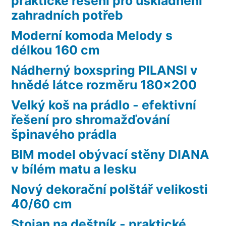
praktické řešení pro uskladnění
zahradních potřeb
Moderní komoda Melody s
délkou 160 cm
Nádherný boxspring PILANSI v
hnědé látce rozměru 180×200
Velký koš na prádlo - efektivní
řešení pro shromažďování
špinavého prádla
BIM model obývací stěny DIANA
v bílém matu a lesku
Nový dekorační polštář velikosti
40/60 cm
Stojan na deštník - praktické