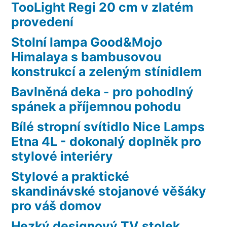
TooLight Regi 20 cm v zlatém
provedení
Stolní lampa Good&Mojo
Himalaya s bambusovou
konstrukcí a zeleným stínidlem
Bavlněná deka - pro pohodlný
spánek a příjemnou pohodu
Bílé stropní svítidlo Nice Lamps
Etna 4L - dokonalý doplněk pro
stylové interiéry
Stylové a praktické
skandinávské stojanové věšáky
pro váš domov
Hezký designový TV stolek