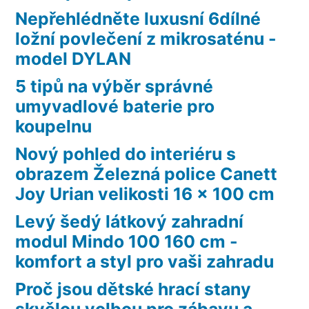
Nepřehlédněte luxusní 6dílné
ložní povlečení z mikrosaténu -
model DYLAN
5 tipů na výběr správné
umyvadlové baterie pro
koupelnu
Nový pohled do interiéru s
obrazem Železná police Canett
Joy Urian velikosti 16 x 100 cm
Levý šedý látkový zahradní
modul Mindo 100 160 cm -
komfort a styl pro vaši zahradu
Proč jsou dětské hrací stany
skvělou volbou pro zábavu a