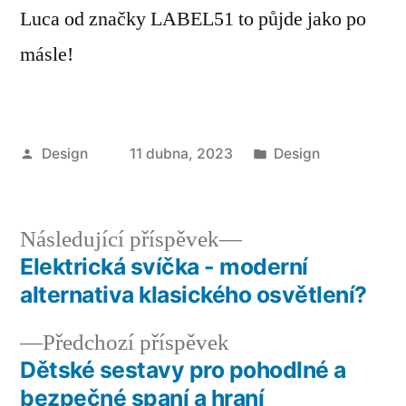
Luca od značky LABEL51 to půjde jako po
másle!
Autor
Publikováno
Design
11 dubna, 2023
Design
v
Následující
Následující příspěvek
příspěvek:
Elektrická svíčka - moderní
Navigace
alternativa klasického osvětlení?
pro
Předchozí
Předchozí příspěvek
příspěvek
příspěvek:
Dětské sestavy pro pohodlné a
bezpečné spaní a hraní