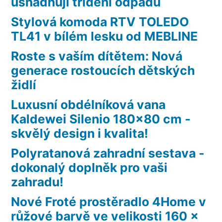
usnadňují třídění odpadů
Stylová komoda RTV TOLEDO
TL41 v bílém lesku od MEBLINE
Roste s vaším dítětem: Nová
generace rostoucích dětských
židlí
Luxusní obdélníková vana
Kaldewei Silenio 180×80 cm -
skvělý design i kvalita!
Polyratanová zahradní sestava -
dokonalý doplněk pro vaši
zahradu!
Nové Froté prostěradlo 4Home v
růžové barvě ve velikosti 160 x