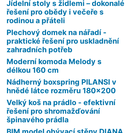
Jídelní stoly s židlemi – dokonalé
řešení pro obědy i večeře s
rodinou a přáteli
Plechový domek na nářadí -
praktické řešení pro uskladnění
zahradních potřeb
Moderní komoda Melody s
délkou 160 cm
Nádherný boxspring PILANSI v
hnědé látce rozměru 180×200
Velký koš na prádlo - efektivní
řešení pro shromažďování
špinavého prádla
BIM model obývací stěny DIANA