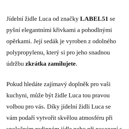
Jídelní židle Luca od značky
LABEL51
se
pyšní elegantními křivkami a pohodlnými
opěrkami. Její sedák je vyroben z odolného
polypropylenu, který si pro jeho snadnou
údržbu
zkrátka zamilujete
.
Pokud hledáte zajímavý doplněk pro vaši
kuchyni, může být židle Luca tou pravou
volbou pro vás. Díky jídelní židli Luca se
vám podaří vytvořit skvělou atmosféru při
společném rodinném jídle nebo při posezení s