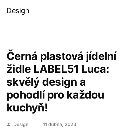
Přejít
Design
k
obsahu
webu
Černá plastová jídelní
židle LABEL51 Luca:
skvělý design a
pohodlí pro každou
kuchyň!
Autor
Design
11 dubna, 2023