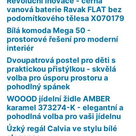
Revoluční inovace - černá
vanová baterie Ravak FLAT bez
podomítkového tělesa X070179
Bílá komoda Mega 50 -
prostorové řešení pro moderní
interiér
Dvoupatrová postel pro děti s
praktickou přistýlkou - skvělá
volba pro úsporu prostoru a
pohodlný spánek
WOOOD jídelní židle AMBER
karamel 373274-K - elegantní a
pohodlná volba pro vaši jídelnu
Úzký regál Calvia ve stylu bílé