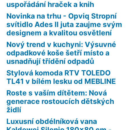
uspořádání hraček a knih
Novinka na trhu - Opviq Stropní
svítidlo Ades II juta zaujme svým
designem a kvalitou osvětlení
Nový trend v kuchyni: Výsuvné
odpadkové koše šetří místo a
usnadňují třídění odpadů
Stylová komoda RTV TOLEDO
TL41 v bílém lesku od MEBLINE
Roste s vaším dítětem: Nová
generace rostoucích dětských
židlí
Luxusní obdélníková vana
Kaldewei Silenio 180×80 cm -