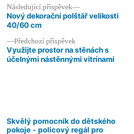
Následující
Následující příspěvek
příspěvek:
Nový dekorační polštář velikosti
Navigace
40/60 cm
pro
Předchozí
Předchozí příspěvek
příspěvek
příspěvek:
Využijte prostor na stěnách s
účelnými nástěnnými vitrínami
Skvělý pomocník do dětského
pokoje - policový regál pro