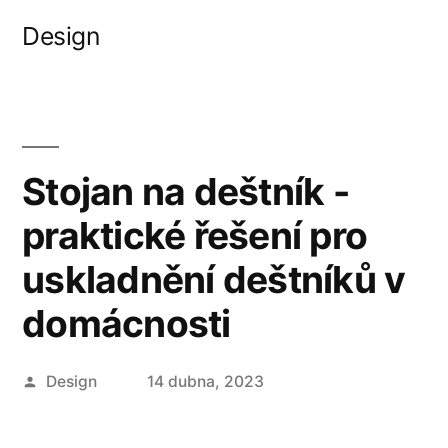
Přejít
Design
k
obsahu
webu
Stojan na deštník -
praktické řešení pro
uskladnění deštníků v
domácnosti
Autor
Design
14 dubna, 2023