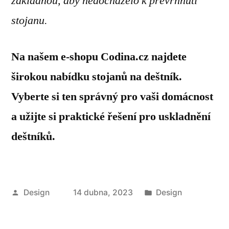
základnou, aby nedocházelo k převrhnutí
stojanu.
Na našem e-shopu Codina.cz najdete
širokou nabídku stojanů na deštník.
Vyberte si ten správný pro vaši domácnost
a užijte si praktické řešení pro uskladnění
deštníků.
Autor
Publikováno
Design
14 dubna, 2023
Design
v