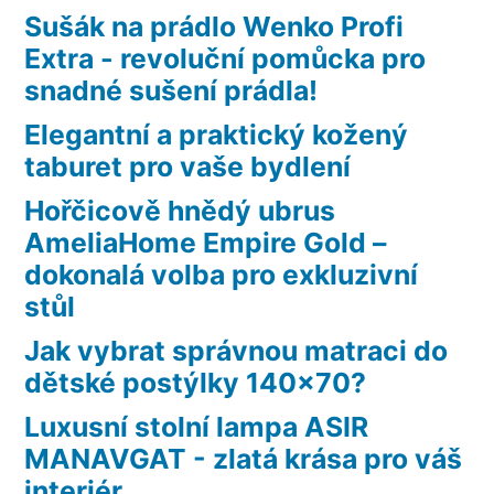
Sušák na prádlo Wenko Profi
Extra - revoluční pomůcka pro
snadné sušení prádla!
Elegantní a praktický kožený
taburet pro vaše bydlení
Hořčicově hnědý ubrus
AmeliaHome Empire Gold –
dokonalá volba pro exkluzivní
stůl
Jak vybrat správnou matraci do
dětské postýlky 140×70?
Luxusní stolní lampa ASIR
MANAVGAT - zlatá krása pro váš
interiér