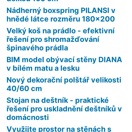
Nádherný boxspring PILANSI v
hnědé látce rozměru 180×200
Velký koš na prádlo - efektivní
řešení pro shromažďování
špinavého prádla
BIM model obývací stěny DIANA
v bílém matu a lesku
Nový dekorační polštář velikosti
40/60 cm
Stojan na deštník - praktické
řešení pro uskladnění deštníků v
domácnosti
Využijte prostor na stěnách s