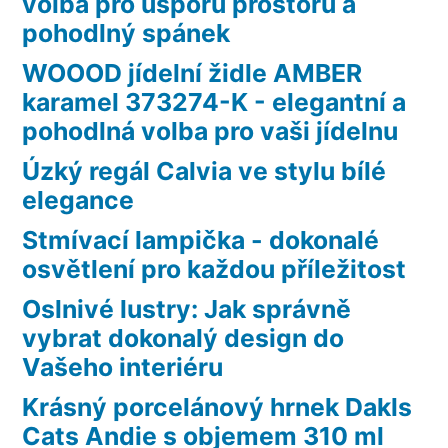
volba pro úsporu prostoru a
pohodlný spánek
WOOOD jídelní židle AMBER
karamel 373274-K - elegantní a
pohodlná volba pro vaši jídelnu
Úzký regál Calvia ve stylu bílé
elegance
Stmívací lampička - dokonalé
osvětlení pro každou příležitost
Oslnivé lustry: Jak správně
vybrat dokonalý design do
Vašeho interiéru
Krásný porcelánový hrnek Dakls
Cats Andie s objemem 310 ml