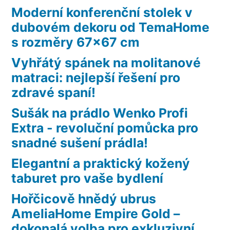
Moderní konferenční stolek v
dubovém dekoru od TemaHome
s rozměry 67×67 cm
Vyhřátý spánek na molitanové
matraci: nejlepší řešení pro
zdravé spaní!
Sušák na prádlo Wenko Profi
Extra - revoluční pomůcka pro
snadné sušení prádla!
Elegantní a praktický kožený
taburet pro vaše bydlení
Hořčicově hnědý ubrus
AmeliaHome Empire Gold –
dokonalá volba pro exkluzivní