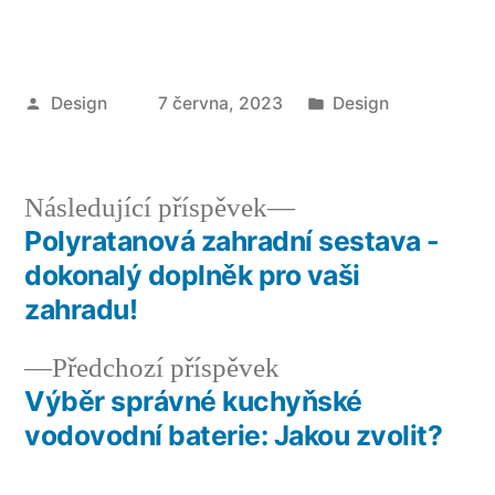
Autor
Publikováno
Design
7 června, 2023
Design
v
Následující
Následující příspěvek
příspěvek:
Polyratanová zahradní sestava -
Navigace
dokonalý doplněk pro vaši
pro
zahradu!
příspěvek
Předchozí
Předchozí příspěvek
příspěvek:
Výběr správné kuchyňské
vodovodní baterie: Jakou zvolit?