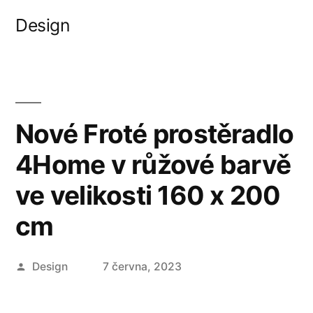
Přejít
Design
k
obsahu
webu
Nové Froté prostěradlo
4Home v růžové barvě
ve velikosti 160 x 200
cm
Autor
Design
7 června, 2023