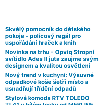
Skvělý pomocník do dětského
pokoje - policový regál pro
uspořádání hraček a knih
Novinka na trhu - Opviq Stropní
svítidlo Ades II juta zaujme svým
designem a kvalitou osvětlení
Nový trend v kuchyni: Výsuvné
odpadkové koše šetří místo a
usnadňují třídění odpadů
Stylová komoda RTV TOLEDO
TL41 v bílém lesku od MEBLINE