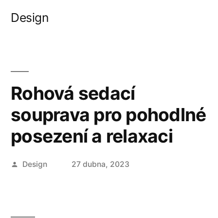
Přejít
Design
k
obsahu
webu
Rohová sedací
souprava pro pohodlné
posezení a relaxaci
Autor
Design
27 dubna, 2023