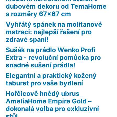
dubovém dekoru od TemaHome
s rozměry 67×67 cm
Vyhřátý spánek na molitanové
matraci: nejlepší řešení pro
zdravé spaní!
Sušák na prádlo Wenko Profi
Extra - revoluční pomůcka pro
snadné sušení prádla!
Elegantní a praktický kožený
taburet pro vaše bydlení
Hořčicově hnědý ubrus
AmeliaHome Empire Gold –
dokonalá volba pro exkluzivní
stůl