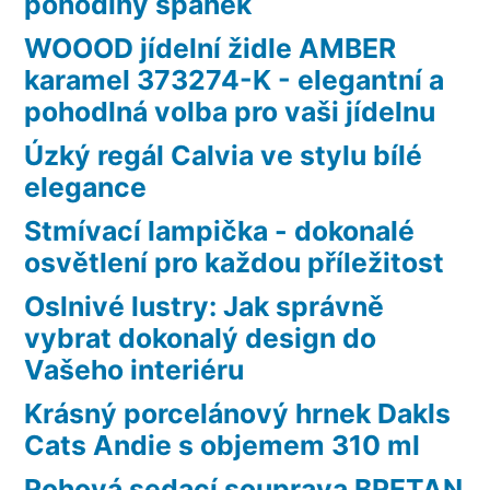
pohodlný spánek
WOOOD jídelní židle AMBER
karamel 373274-K - elegantní a
pohodlná volba pro vaši jídelnu
Úzký regál Calvia ve stylu bílé
elegance
Stmívací lampička - dokonalé
osvětlení pro každou příležitost
Oslnivé lustry: Jak správně
vybrat dokonalý design do
Vašeho interiéru
Krásný porcelánový hrnek Dakls
Cats Andie s objemem 310 ml
Rohová sedací souprava BRETAN