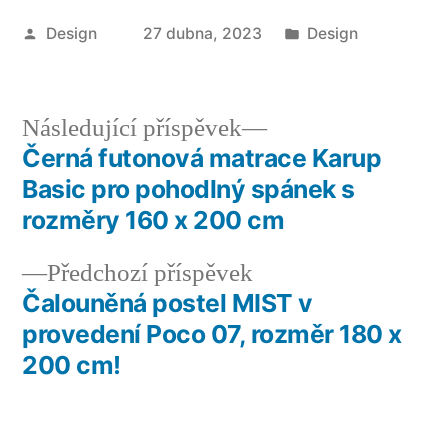
Autor
Publikováno
Design
27 dubna, 2023
Design
v
Následující
Následující příspěvek
příspěvek:
Černá futonová matrace Karup
Navigace
Basic pro pohodlný spánek s
pro
rozměry 160 x 200 cm
příspěvek
Předchozí
Předchozí příspěvek
příspěvek:
Čalouněná postel MIST v
provedení Poco 07, rozměr 180 x
200 cm!