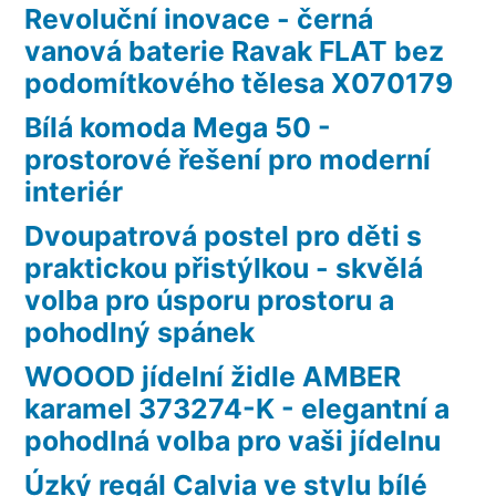
Revoluční inovace - černá
vanová baterie Ravak FLAT bez
podomítkového tělesa X070179
Bílá komoda Mega 50 -
prostorové řešení pro moderní
interiér
Dvoupatrová postel pro děti s
praktickou přistýlkou - skvělá
volba pro úsporu prostoru a
pohodlný spánek
WOOOD jídelní židle AMBER
karamel 373274-K - elegantní a
pohodlná volba pro vaši jídelnu
Úzký regál Calvia ve stylu bílé