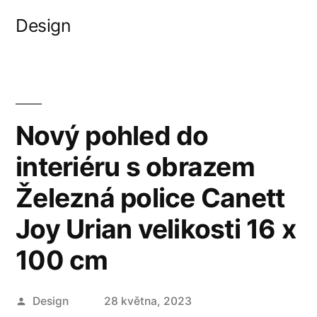
Přejít
Design
k
obsahu
webu
Nový pohled do
interiéru s obrazem
Železná police Canett
Joy Urian velikosti 16 x
100 cm
Autor
Design
28 května, 2023