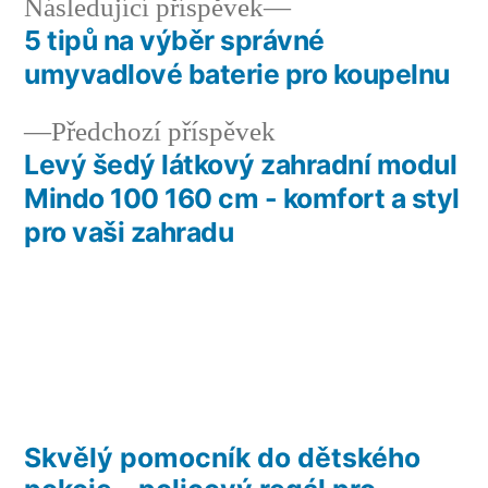
Následující
Následující příspěvek
příspěvek:
5 tipů na výběr správné
Navigace
umyvadlové baterie pro koupelnu
pro
Předchozí
Předchozí příspěvek
příspěvek
příspěvek:
Levý šedý látkový zahradní modul
Mindo 100 160 cm - komfort a styl
pro vaši zahradu
Skvělý pomocník do dětského