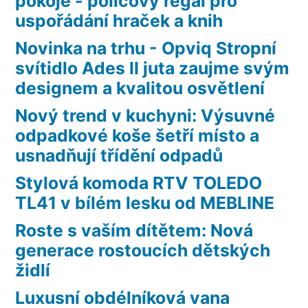
pokoje - policový regál pro
uspořádání hraček a knih
Novinka na trhu - Opviq Stropní
svítidlo Ades II juta zaujme svým
designem a kvalitou osvětlení
Nový trend v kuchyni: Výsuvné
odpadkové koše šetří místo a
usnadňují třídění odpadů
Stylová komoda RTV TOLEDO
TL41 v bílém lesku od MEBLINE
Roste s vaším dítětem: Nová
generace rostoucích dětských
židlí
Luxusní obdélníková vana