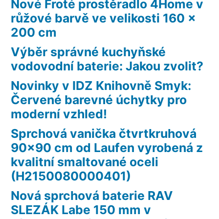
Nové Froté prostěradlo 4Home v
růžové barvě ve velikosti 160 x
200 cm
Výběr správné kuchyňské
vodovodní baterie: Jakou zvolit?
Novinky v IDZ Knihovně Smyk:
Červené barevné úchytky pro
moderní vzhled!
Sprchová vanička čtvrtkruhová
90×90 cm od Laufen vyrobená z
kvalitní smaltované oceli
(H2150080000401)
Nová sprchová baterie RAV
SLEZÁK Labe 150 mm v