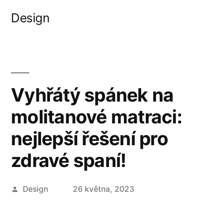
Přejít
Design
k
obsahu
webu
Vyhřátý spánek na
molitanové matraci:
nejlepší řešení pro
zdravé spaní!
Autor
Design
26 května, 2023