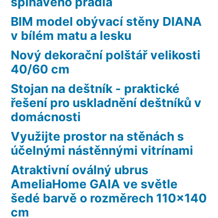
špinavého prádla
BIM model obývací stěny DIANA
v bílém matu a lesku
Nový dekorační polštář velikosti
40/60 cm
Stojan na deštník - praktické
řešení pro uskladnění deštníků v
domácnosti
Využijte prostor na stěnách s
účelnými nástěnnými vitrínami
Atraktivní oválný ubrus
AmeliaHome GAIA ve světle
šedé barvě o rozměrech 110×140
cm