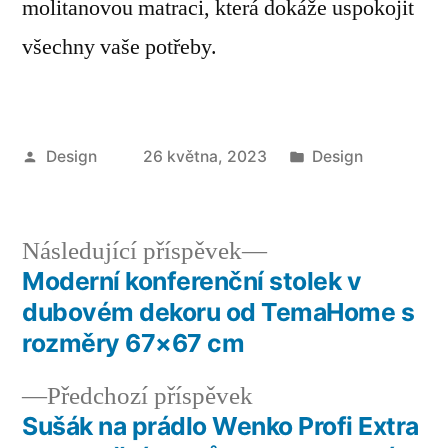
molitanovou matraci, která dokáže uspokojit
všechny vaše potřeby.
Autor
Publikováno
Design
26 května, 2023
Design
v
Následující
Následující příspěvek
příspěvek:
Moderní konferenční stolek v
Navigace
dubovém dekoru od TemaHome s
pro
rozměry 67×67 cm
příspěvek
Předchozí
Předchozí příspěvek
příspěvek:
Sušák na prádlo Wenko Profi Extra