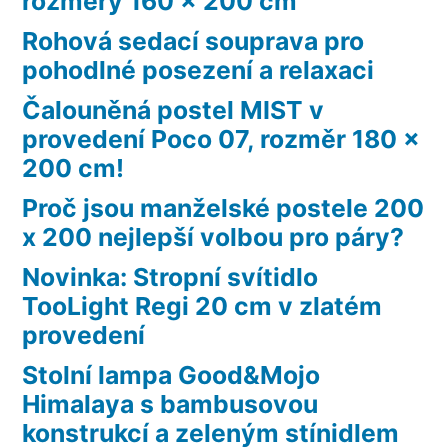
rozměry 160 x 200 cm
Rohová sedací souprava pro
pohodlné posezení a relaxaci
Čalouněná postel MIST v
provedení Poco 07, rozměr 180 x
200 cm!
Proč jsou manželské postele 200
x 200 nejlepší volbou pro páry?
Novinka: Stropní svítidlo
TooLight Regi 20 cm v zlatém
provedení
Stolní lampa Good&Mojo
Himalaya s bambusovou
konstrukcí a zeleným stínidlem