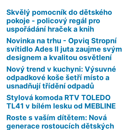
Skvělý pomocník do dětského
pokoje - policový regál pro
uspořádání hraček a knih
Novinka na trhu - Opviq Stropní
svítidlo Ades II juta zaujme svým
designem a kvalitou osvětlení
Nový trend v kuchyni: Výsuvné
odpadkové koše šetří místo a
usnadňují třídění odpadů
Stylová komoda RTV TOLEDO
TL41 v bílém lesku od MEBLINE
Roste s vaším dítětem: Nová
generace rostoucích dětských