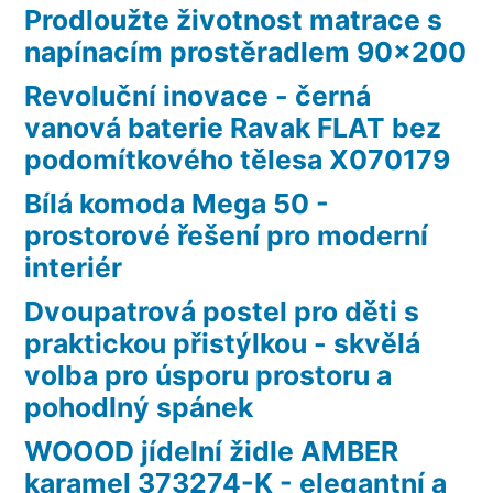
Prodloužte životnost matrace s
napínacím prostěradlem 90×200
Revoluční inovace - černá
vanová baterie Ravak FLAT bez
podomítkového tělesa X070179
Bílá komoda Mega 50 -
prostorové řešení pro moderní
interiér
Dvoupatrová postel pro děti s
praktickou přistýlkou - skvělá
volba pro úsporu prostoru a
pohodlný spánek
WOOOD jídelní židle AMBER
karamel 373274-K - elegantní a