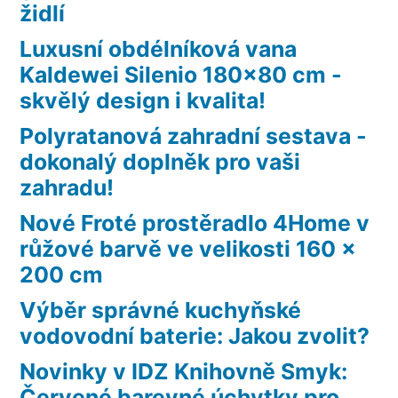
židlí
Luxusní obdélníková vana
Kaldewei Silenio 180×80 cm -
skvělý design i kvalita!
Polyratanová zahradní sestava -
dokonalý doplněk pro vaši
zahradu!
Nové Froté prostěradlo 4Home v
růžové barvě ve velikosti 160 x
200 cm
Výběr správné kuchyňské
vodovodní baterie: Jakou zvolit?
Novinky v IDZ Knihovně Smyk:
Červené barevné úchytky pro