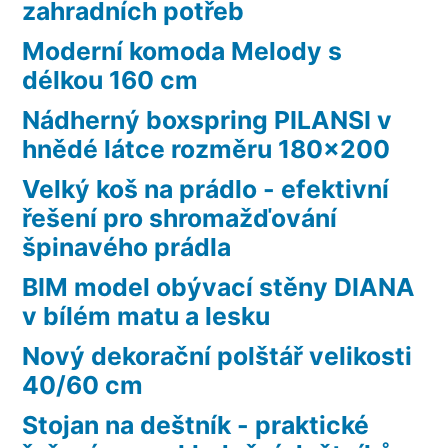
zahradních potřeb
Moderní komoda Melody s
délkou 160 cm
Nádherný boxspring PILANSI v
hnědé látce rozměru 180×200
Velký koš na prádlo - efektivní
řešení pro shromažďování
špinavého prádla
BIM model obývací stěny DIANA
v bílém matu a lesku
Nový dekorační polštář velikosti
40/60 cm
Stojan na deštník - praktické