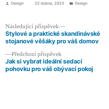
Autor
Publikováno
Design
22 dubna, 2023
Design
v
Následující
Následující příspěvek
příspěvek:
Stylové a praktické skandinávské
Navigace
stojanové věšáky pro váš domov
pro
Předchozí
Předchozí příspěvek
příspěvek
příspěvek:
Jak si vybrat ideální sedací
pohovku pro váš obývací pokoj