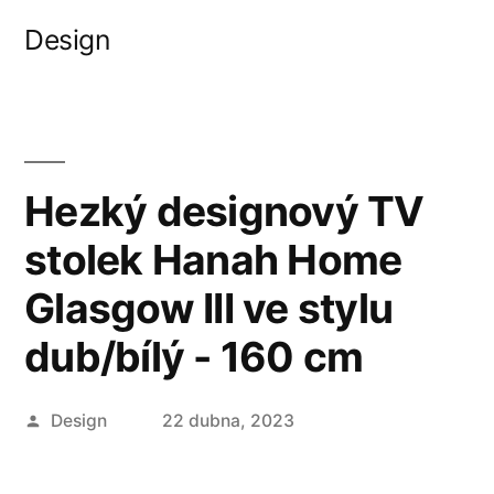
Přejít
Design
k
obsahu
webu
Hezký designový TV
stolek Hanah Home
Glasgow III ve stylu
dub/bílý - 160 cm
Autor
Design
22 dubna, 2023