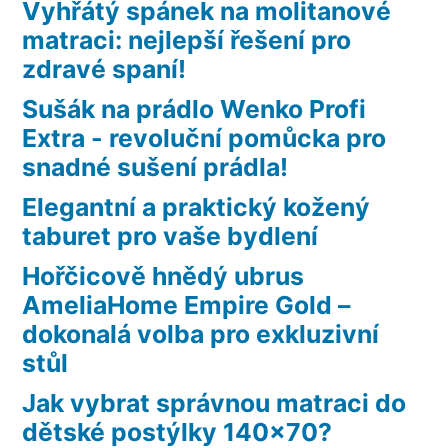
Vyhřátý spánek na molitanové
matraci: nejlepší řešení pro
zdravé spaní!
Sušák na prádlo Wenko Profi
Extra - revoluční pomůcka pro
snadné sušení prádla!
Elegantní a praktický kožený
taburet pro vaše bydlení
Hořčicově hnědý ubrus
AmeliaHome Empire Gold –
dokonalá volba pro exkluzivní
stůl
Jak vybrat správnou matraci do
dětské postýlky 140×70?