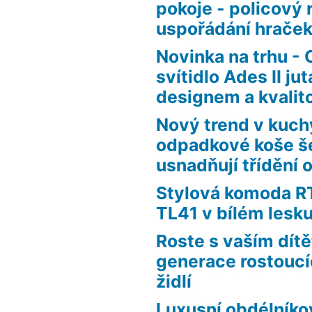
pokoje - policový 
uspořádání hraček
Novinka na trhu - 
svítidlo Ades II j
designem a kvalit
Nový trend v kuch
odpadkové koše še
usnadňují třídění
Stylová komoda 
TL41 v bílém lesk
Roste s vaším dít
generace rostouc
židlí
Luxusní obdélníko