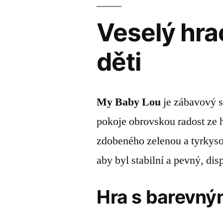
Veselý hra
děti
My Baby Lou
je zábavový st
pokoje obrovskou radost ze h
zdobeného zelenou a tyrkyso
aby byl stabilní a pevný, di
Hra s barevný