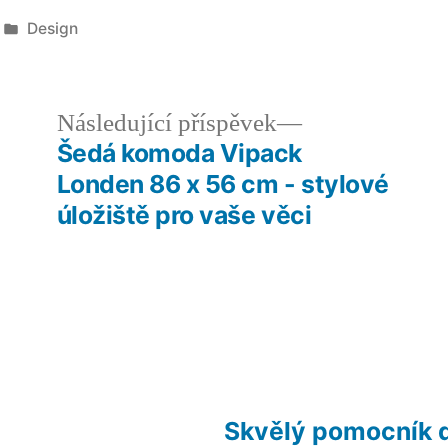
Publikováno
Design
v
edchozí
Následující
Následující příspěvek
íspěvek:
příspěvek:
Šedá komoda Vipack
Londen 86 x 56 cm - stylové
úložiště pro vaše věci
Skvělý pomocník 