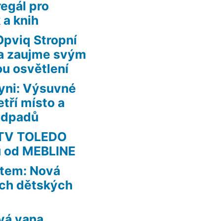
regál pro
 a knih
Opviq Stropní
uta zaujme svým
ou osvětlení
yni: Výsuvné
tří místo a
 odpadů
RTV TOLEDO
u od MEBLINE
ětem: Nová
ích dětských
vá vana