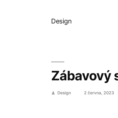
Přejít
k
Design
obsahu
webu
Zábavový s
Autor
Design
2 června, 2023