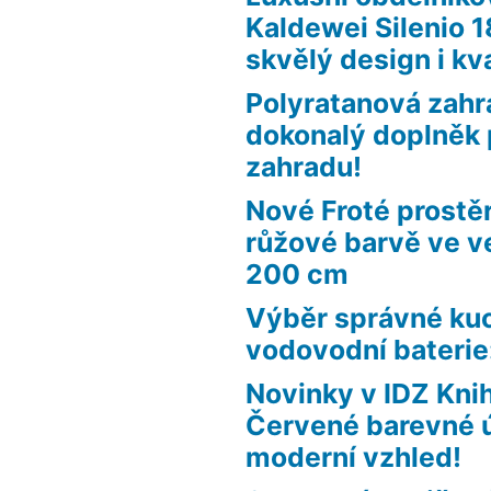
Kaldewei Silenio 
skvělý design i kva
Polyratanová zahr
dokonalý doplněk 
zahradu!
Nové Froté prostě
růžové barvě ve ve
200 cm
Výběr správné ku
vodovodní baterie:
Novinky v IDZ Kn
Červené barevné 
moderní vzhled!