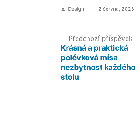
Autor
Design
2 června, 2023
Př
Předchozí příspěvek
př
Krásná a praktická
Navigace
polévková mísa -
nezbytnost každého
pro
stolu
příspěvek