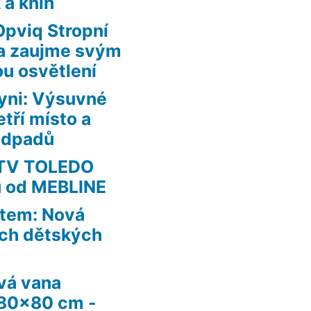
 a knih
Opviq Stropní
uta zaujme svým
ou osvětlení
yni: Výsuvné
tří místo a
 odpadů
RTV TOLEDO
u od MEBLINE
ětem: Nová
ích dětských
vá vana
180×80 cm -