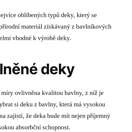
nejvíce oblíbených typů deky, který se
 přírodní materiál získávaný z bavlníkových
u velmi vhodné k výrobě deky.
vlněné deky
míry ovlivněna kvalitou bavlny, z níž je
vybrat si deku z bavlny, která má vysokou
na zajistí, že deka bude mít nejen příjemný
ysokou absorbční schopnost.