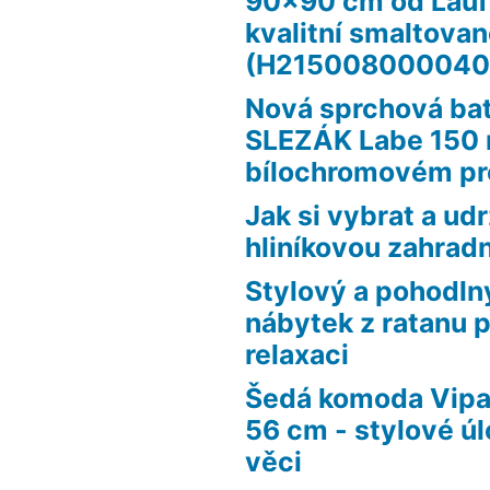
90×90 cm od Lauf
kvalitní smaltovan
(H215008000040
Nová sprchová ba
SLEZÁK Labe 150
bílochromovém pr
Jak si vybrat a ud
hliníkovou zahradní
Stylový a pohodln
nábytek z ratanu 
relaxaci
Šedá komoda Vipa
56 cm - stylové úl
věci