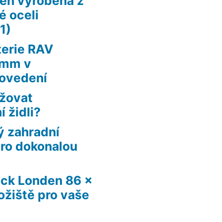
en vyrobená z
é oceli
1)
terie RAV
 mm v
ovedení
ržovat
 židli?
ý zahradní
pro dokonalou
ck Londen 86 x
ožiště pro vaše