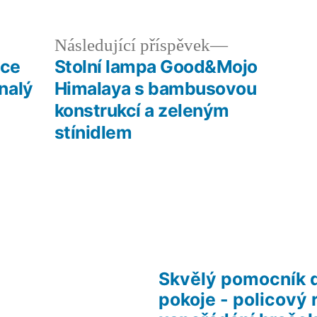
edchozí
Následující
Následující příspěvek
íspěvek:
příspěvek:
ice
Stolní lampa Good&Mojo
nalý
Himalaya s bambusovou
konstrukcí a zeleným
stínidlem
Skvělý pomocník 
pokoje - policový 