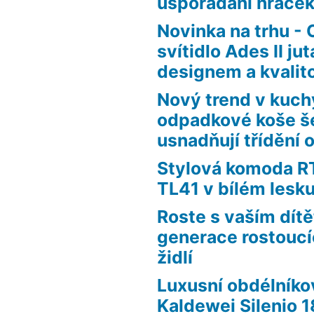
uspořádání hraček
Novinka na trhu - 
svítidlo Ades II j
designem a kvalit
Nový trend v kuch
odpadkové koše še
usnadňují třídění
Stylová komoda 
TL41 v bílém lesk
Roste s vaším dít
generace rostouc
židlí
Luxusní obdélníko
Kaldewei Silenio 