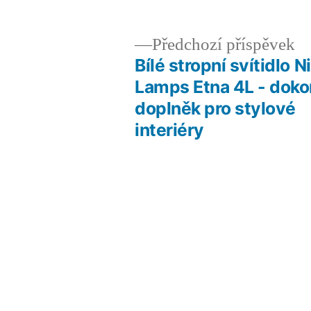
Př
Předchozí příspěvek
př
Bílé stropní svítidlo N
Navigace
Lamps Etna 4L - doko
doplněk pro stylové
pro
interiéry
příspěvek