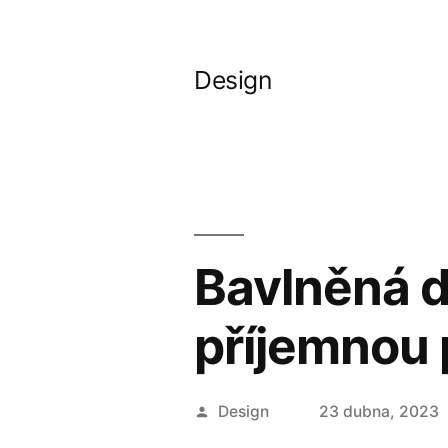
Přejít
k
Design
obsahu
webu
Bavlněná d
příjemnou
Autor
Design
23 dubna, 2023