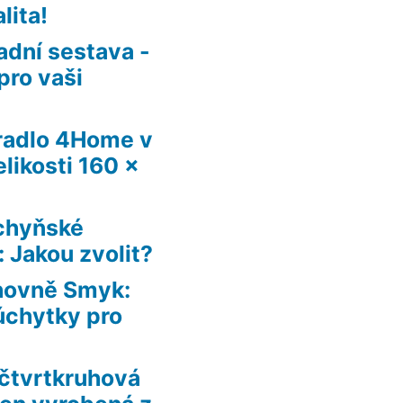
lita!
adní sestava -
pro vaši
radlo 4Home v
likosti 160 x
chyňské
 Jakou zvolit?
ihovně Smyk:
úchytky pro
čtvrtkruhová