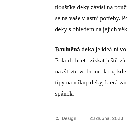
tloušťka deky závisí na použ
se na vaše vlastní potřeby. P
deky s ohledem na jejich věk 
Bavlněná deka
je ideální vo
Pokud chcete získat ještě ví
navštivte webroucek.cz, kde
tipy na nákup deky, která vám
spánek.
Autor
Design
23 dubna, 2023