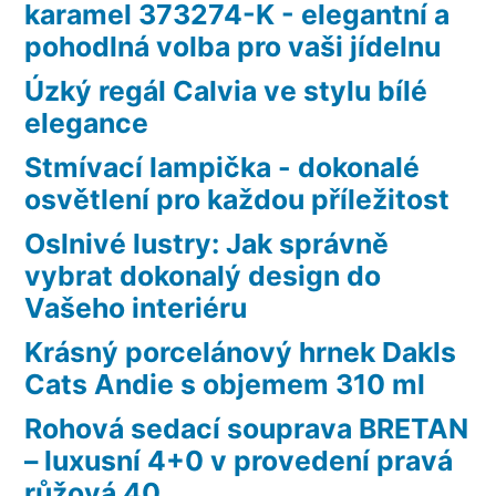
karamel 373274-K - elegantní a
pohodlná volba pro vaši jídelnu
Úzký regál Calvia ve stylu bílé
elegance
Stmívací lampička - dokonalé
osvětlení pro každou příležitost
Oslnivé lustry: Jak správně
vybrat dokonalý design do
Vašeho interiéru
Krásný porcelánový hrnek Dakls
Cats Andie s objemem 310 ml
Rohová sedací souprava BRETAN
– luxusní 4+0 v provedení pravá
růžová 40