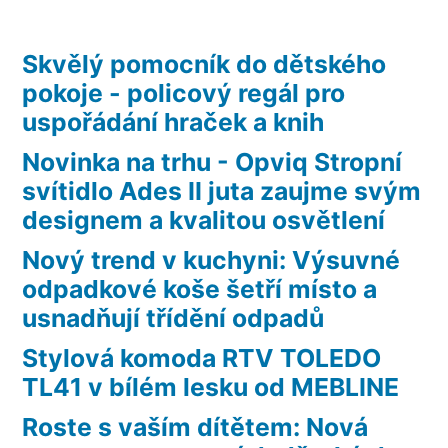
Skvělý pomocník do dětského
pokoje - policový regál pro
uspořádání hraček a knih
Novinka na trhu - Opviq Stropní
svítidlo Ades II juta zaujme svým
designem a kvalitou osvětlení
Nový trend v kuchyni: Výsuvné
odpadkové koše šetří místo a
usnadňují třídění odpadů
Stylová komoda RTV TOLEDO
TL41 v bílém lesku od MEBLINE
Roste s vaším dítětem: Nová