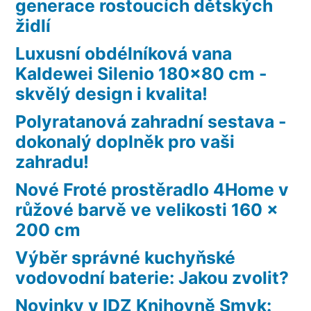
generace rostoucích dětských
židlí
Luxusní obdélníková vana
Kaldewei Silenio 180×80 cm -
skvělý design i kvalita!
Polyratanová zahradní sestava -
dokonalý doplněk pro vaši
zahradu!
Nové Froté prostěradlo 4Home v
růžové barvě ve velikosti 160 x
200 cm
Výběr správné kuchyňské
vodovodní baterie: Jakou zvolit?
Novinky v IDZ Knihovně Smyk: