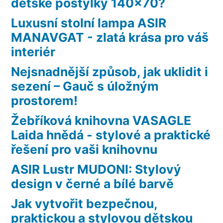
dětské postýlky 140×70?
Luxusní stolní lampa ASIR
MANAVGAT - zlatá krása pro váš
interiér
Nejsnadnější způsob, jak uklidit i
sezení – Gauč s úložným
prostorem!
Žebříková knihovna VASAGLE
Laida hnědá - stylové a praktické
řešení pro vaši knihovnu
ASIR Lustr MUDONI: Stylový
design v černé a bílé barvě
Jak vytvořit bezpečnou,
praktickou a stylovou dětskou