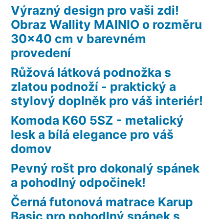
Výrazný design pro vaši zdi!
Obraz Wallity MAINIO o rozměru
30×40 cm v barevném
provedení
Růžová látková podnožka s
zlatou podnoží - praktický a
stylový doplněk pro váš interiér!
Komoda K60 5SZ - metalický
lesk a bílá elegance pro váš
domov
Pevný rošt pro dokonalý spánek
a pohodlný odpočinek!
Černá futonová matrace Karup
Basic pro pohodlný spánek s