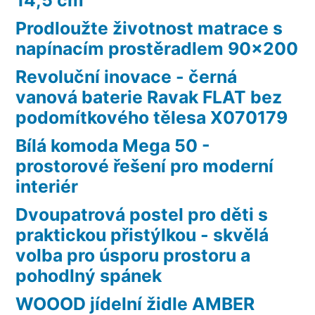
Prodloužte životnost matrace s
napínacím prostěradlem 90×200
Revoluční inovace - černá
vanová baterie Ravak FLAT bez
podomítkového tělesa X070179
Bílá komoda Mega 50 -
prostorové řešení pro moderní
interiér
Dvoupatrová postel pro děti s
praktickou přistýlkou - skvělá
volba pro úsporu prostoru a
pohodlný spánek
WOOOD jídelní židle AMBER