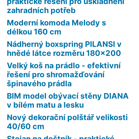
praktické řešení pro uskladnění
zahradních potřeb
Moderní komoda Melody s
délkou 160 cm
Nádherný boxspring PILANSI v
hnědé látce rozměru 180×200
Velký koš na prádlo - efektivní
řešení pro shromažďování
špinavého prádla
BIM model obývací stěny DIANA
v bílém matu a lesku
Nový dekorační polštář velikosti
40/60 cm
Stojan na deštník - praktické