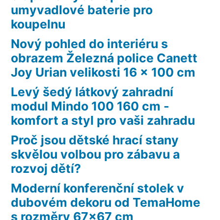
umyvadlové baterie pro
koupelnu
Nový pohled do interiéru s
obrazem Železná police Canett
Joy Urian velikosti 16 x 100 cm
Levý šedý látkový zahradní
modul Mindo 100 160 cm -
komfort a styl pro vaši zahradu
Proč jsou dětské hrací stany
skvělou volbou pro zábavu a
rozvoj dětí?
Moderní konferenční stolek v
dubovém dekoru od TemaHome
s rozměry 67×67 cm