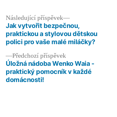
v
Následující
Následující příspěvek
příspěvek:
Jak vytvořit bezpečnou,
Navigace
praktickou a stylovou dětskou
pro
polici pro vaše malé miláčky?
příspěvek
Předchozí
Předchozí příspěvek
příspěvek:
Úložná nádoba Wenko Waia -
praktický pomocník v každé
domácnosti!