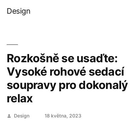
Přejít
Design
k
obsahu
webu
Rozkošně se usaďte:
Vysoké rohové sedací
soupravy pro dokonalý
relax
Autor
Design
18 května, 2023