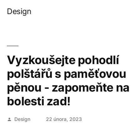
Přejít
Design
k
obsahu
webu
Vyzkoušejte pohodlí
polštářů s paměťovou
pěnou - zapomeňte na
bolesti zad!
Autor
Design
22 února, 2023