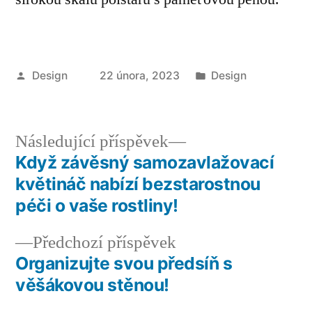
Autor
Publikováno
Design
22 února, 2023
Design
v
Následující
Následující příspěvek
příspěvek:
Když závěsný samozavlažovací
Navigace
květináč nabízí bezstarostnou
pro
péči o vaše rostliny!
příspěvek
Předchozí
Předchozí příspěvek
příspěvek:
Organizujte svou předsíň s
věšákovou stěnou!