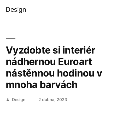
Přejít
Design
k
obsahu
webu
Vyzdobte si interiér
nádhernou Euroart
nástěnnou hodinou v
mnoha barvách
Autor
Design
2 dubna, 2023