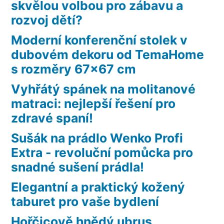
skvělou volbou pro zábavu a
rozvoj dětí?
Moderní konferenční stolek v
dubovém dekoru od TemaHome
s rozměry 67×67 cm
Vyhřátý spánek na molitanové
matraci: nejlepší řešení pro
zdravé spaní!
Sušák na prádlo Wenko Profi
Extra - revoluční pomůcka pro
snadné sušení prádla!
Elegantní a praktický kožený
taburet pro vaše bydlení
Hořčicově hnědý ubrus