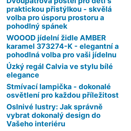
Dvoupatrová postel pro děti s
praktickou přistýlkou - skvělá
volba pro úsporu prostoru a
pohodlný spánek
WOOOD jídelní židle AMBER
karamel 373274-K - elegantní a
pohodlná volba pro vaši jídelnu
Úzký regál Calvia ve stylu bílé
elegance
Stmívací lampička - dokonalé
osvětlení pro každou příležitost
Oslnivé lustry: Jak správně
vybrat dokonalý design do
Vašeho interiéru