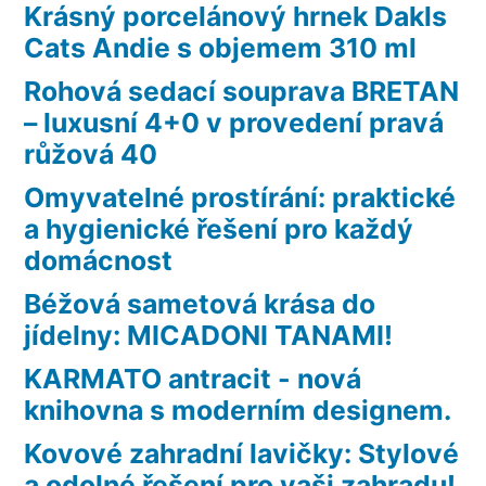
Krásný porcelánový hrnek Dakls
Cats Andie s objemem 310 ml
Rohová sedací souprava BRETAN
– luxusní 4+0 v provedení pravá
růžová 40
Omyvatelné prostírání: praktické
a hygienické řešení pro každý
domácnost
Béžová sametová krása do
jídelny: MICADONI TANAMI!
KARMATO antracit - nová
knihovna s moderním designem.
Kovové zahradní lavičky: Stylové
a odolné řešení pro vaši zahradu!