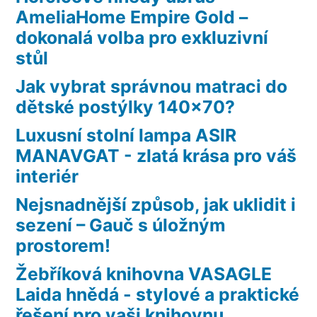
AmeliaHome Empire Gold –
dokonalá volba pro exkluzivní
stůl
Jak vybrat správnou matraci do
dětské postýlky 140×70?
Luxusní stolní lampa ASIR
MANAVGAT - zlatá krása pro váš
interiér
Nejsnadnější způsob, jak uklidit i
sezení – Gauč s úložným
prostorem!
Žebříková knihovna VASAGLE
Laida hnědá - stylové a praktické
řešení pro vaši knihovnu