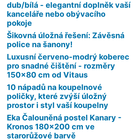
dub/bílá - elegantní doplněk vaší
kanceláře nebo obývacího
pokoje
Šikovná úložná řešení: Závěsná
police na šanony!
Luxusní červeno-modrý koberec
pro snadné čištění - rozměry
150×80 cm od Vitaus
10 nápadů na koupelnové
poličky, které zvýší úložný
prostor i styl vaší koupelny
Eka Čalouněná postel Kanary -
Kronos 180×200 cm ve
starorůžové barvě