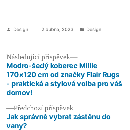
Autor
Publikováno
Design
2 dubna, 2023
Design
v
Následující
Následující příspěvek
příspěvek:
Modro-šedý koberec Millie
Navigace
170×120 cm od značky Flair Rugs
pro
- praktická a stylová volba pro váš
domov!
příspěvek
Předchozí
Předchozí příspěvek
příspěvek:
Jak správně vybrat zástěnu do
vany?