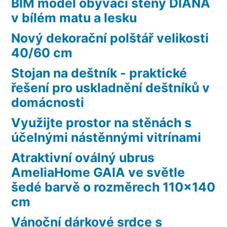
BIM model obývací stěny DIANA
v bílém matu a lesku
Nový dekorační polštář velikosti
40/60 cm
Stojan na deštník - praktické
řešení pro uskladnění deštníků v
domácnosti
Využijte prostor na stěnách s
účelnými nástěnnými vitrínami
Atraktivní oválný ubrus
AmeliaHome GAIA ve světle
šedé barvě o rozměrech 110×140
cm
Vánoční dárkové srdce s