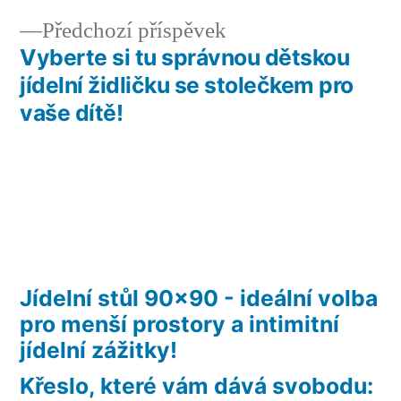
pro
Předchozí
Předchozí příspěvek
příspěvek
příspěvek:
Vyberte si tu správnou dětskou
jídelní židličku se stolečkem pro
vaše dítě!
Jídelní stůl 90×90 - ideální volba
pro menší prostory a intimitní
jídelní zážitky!
Křeslo, které vám dává svobodu: