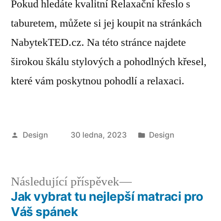
Pokud hledáte kvalitní Relaxační křeslo s
taburetem, můžete si jej koupit na stránkách
NabytekTED.cz. Na této stránce najdete
širokou škálu stylových a pohodlných křesel,
které vám poskytnou pohodlí a relaxaci.
Autor
Publikováno
Design
30 ledna, 2023
Design
v
Následující
Následující příspěvek
příspěvek:
Jak vybrat tu nejlepší matraci pro
Navigace
Váš spánek