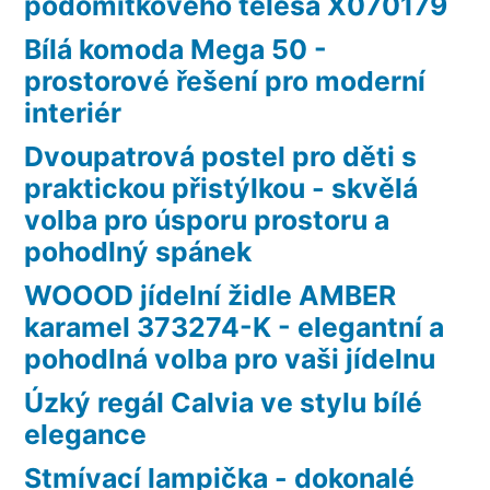
podomítkového tělesa X070179
Bílá komoda Mega 50 -
prostorové řešení pro moderní
interiér
Dvoupatrová postel pro děti s
praktickou přistýlkou - skvělá
volba pro úsporu prostoru a
pohodlný spánek
WOOOD jídelní židle AMBER
karamel 373274-K - elegantní a
pohodlná volba pro vaši jídelnu
Úzký regál Calvia ve stylu bílé
elegance
Stmívací lampička - dokonalé