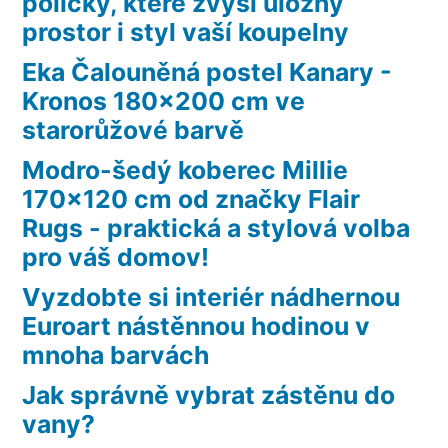
poličky, které zvýší úložný
prostor i styl vaší koupelny
Eka Čalouněná postel Kanary -
Kronos 180×200 cm ve
starorůžové barvě
Modro-šedý koberec Millie
170×120 cm od značky Flair
Rugs - praktická a stylová volba
pro váš domov!
Vyzdobte si interiér nádhernou
Euroart nástěnnou hodinou v
mnoha barvách
Jak správně vybrat zástěnu do
vany?