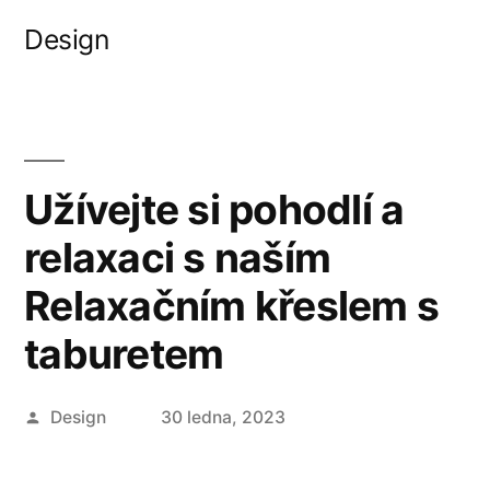
Přejít
Design
k
obsahu
webu
Užívejte si pohodlí a
relaxaci s naším
Relaxačním křeslem s
taburetem
Autor
Design
30 ledna, 2023