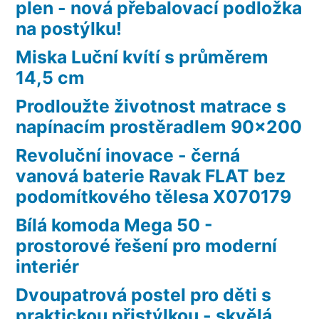
plen - nová přebalovací podložka
na postýlku!
Miska Luční kvítí s průměrem
14,5 cm
Prodloužte životnost matrace s
napínacím prostěradlem 90×200
Revoluční inovace - černá
vanová baterie Ravak FLAT bez
podomítkového tělesa X070179
Bílá komoda Mega 50 -
prostorové řešení pro moderní
interiér
Dvoupatrová postel pro děti s
praktickou přistýlkou - skvělá