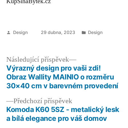
KupSinaBytek.cz
Autor
Publikováno
Design
29 dubna, 2023
Design
v
Následující
Následující příspěvek
příspěvek:
Výrazný design pro vaši zdi!
Navigace
Obraz Wallity MAINIO o rozměru
pro
30×40 cm v barevném provedení
příspěvek
Předchozí
Předchozí příspěvek
příspěvek:
Komoda K60 5SZ - metalický lesk
a bílá elegance pro váš domov