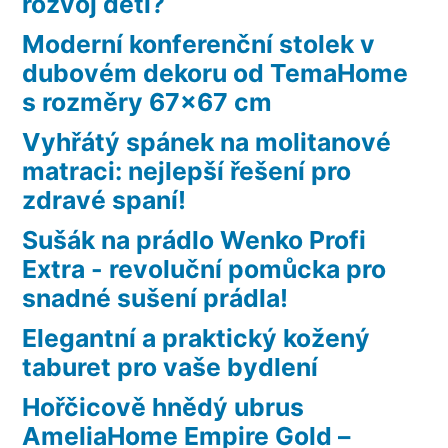
rozvoj dětí?
Moderní konferenční stolek v
dubovém dekoru od TemaHome
s rozměry 67×67 cm
Vyhřátý spánek na molitanové
matraci: nejlepší řešení pro
zdravé spaní!
Sušák na prádlo Wenko Profi
Extra - revoluční pomůcka pro
snadné sušení prádla!
Elegantní a praktický kožený
taburet pro vaše bydlení
Hořčicově hnědý ubrus
AmeliaHome Empire Gold –