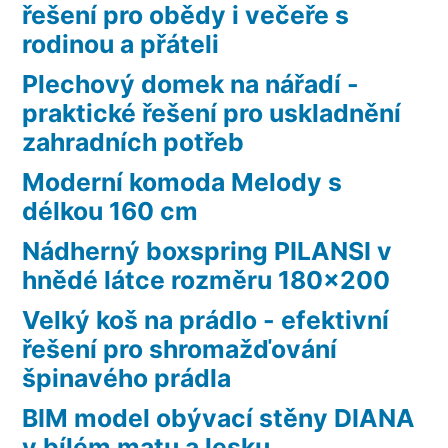
řešení pro obědy i večeře s
rodinou a přáteli
Plechový domek na nářadí -
praktické řešení pro uskladnění
zahradních potřeb
Moderní komoda Melody s
délkou 160 cm
Nádherný boxspring PILANSI v
hnědé látce rozměru 180×200
Velký koš na prádlo - efektivní
řešení pro shromažďování
špinavého prádla
BIM model obývací stěny DIANA
v bílém matu a lesku