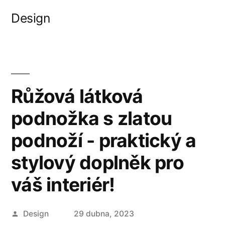
Přejít
Design
k
obsahu
webu
Růžová látková
podnožka s zlatou
podnoží - praktický a
stylový doplněk pro
váš interiér!
Autor
Design
29 dubna, 2023