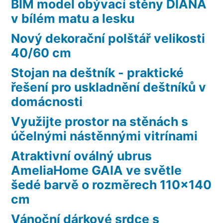
BIM model obývací stěny DIANA
v bílém matu a lesku
Nový dekorační polštář velikosti
40/60 cm
Stojan na deštník - praktické
řešení pro uskladnění deštníků v
domácnosti
Využijte prostor na stěnách s
účelnými nástěnnými vitrínami
Atraktivní oválný ubrus
AmeliaHome GAIA ve světle
šedé barvě o rozměrech 110×140
cm
Vánoční dárkové srdce s