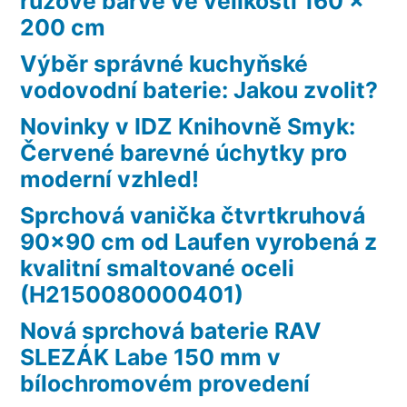
růžové barvě ve velikosti 160 x
200 cm
Výběr správné kuchyňské
vodovodní baterie: Jakou zvolit?
Novinky v IDZ Knihovně Smyk:
Červené barevné úchytky pro
moderní vzhled!
Sprchová vanička čtvrtkruhová
90×90 cm od Laufen vyrobená z
kvalitní smaltované oceli
(H2150080000401)
Nová sprchová baterie RAV
SLEZÁK Labe 150 mm v
bílochromovém provedení