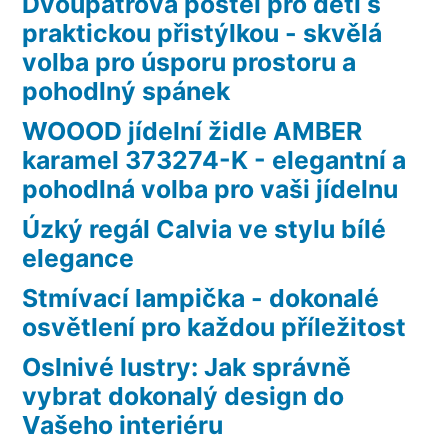
Dvoupatrová postel pro děti s
praktickou přistýlkou - skvělá
volba pro úsporu prostoru a
pohodlný spánek
WOOOD jídelní židle AMBER
karamel 373274-K - elegantní a
pohodlná volba pro vaši jídelnu
Úzký regál Calvia ve stylu bílé
elegance
Stmívací lampička - dokonalé
osvětlení pro každou příležitost
Oslnivé lustry: Jak správně
vybrat dokonalý design do
Vašeho interiéru