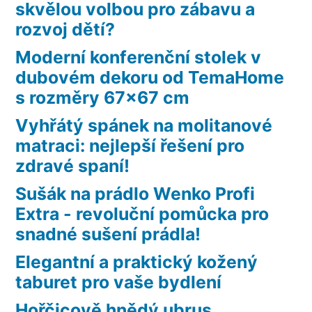
skvělou volbou pro zábavu a
rozvoj dětí?
Moderní konferenční stolek v
dubovém dekoru od TemaHome
s rozměry 67×67 cm
Vyhřátý spánek na molitanové
matraci: nejlepší řešení pro
zdravé spaní!
Sušák na prádlo Wenko Profi
Extra - revoluční pomůcka pro
snadné sušení prádla!
Elegantní a praktický kožený
taburet pro vaše bydlení
Hořčicově hnědý ubrus