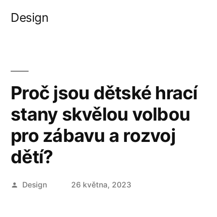
Přejít
Design
k
obsahu
webu
Proč jsou dětské hrací
stany skvělou volbou
pro zábavu a rozvoj
dětí?
Autor
Design
26 května, 2023