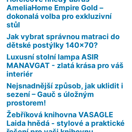
AmeliaHome Empire Gold –
dokonalá volba pro exkluzivní
stůl
Jak vybrat správnou matraci do
dětské postýlky 140×70?
Luxusní stolní lampa ASIR
MANAVGAT - zlatá krása pro váš
interiér
Nejsnadnější způsob, jak uklidit i
sezení – Gauč s úložným
prostorem!
Žebříková knihovna VASAGLE
Laida hnědá - stylové a praktické
řešení pro vaši knihovnu