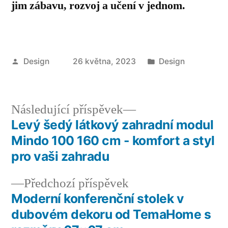
jim zábavu, rozvoj a učení v jednom.
Autor
Publikováno
Design
26 května, 2023
Design
v
Následující
Následující příspěvek
příspěvek:
Levý šedý látkový zahradní modul
Navigace
Mindo 100 160 cm - komfort a styl
pro
pro vaši zahradu
příspěvek
Předchozí
Předchozí příspěvek
příspěvek:
Moderní konferenční stolek v
dubovém dekoru od TemaHome s