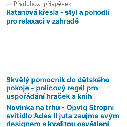
příspěvek
Předchozí
Předchozí příspěvek
příspěvek:
Ratanová křesla - styl a pohodlí
pro relaxaci v zahradě
Skvělý pomocník do dětského
pokoje - policový regál pro
uspořádání hraček a knih
Novinka na trhu - Opviq Stropní
svítidlo Ades II juta zaujme svým
designem a kvalitou osvětlení