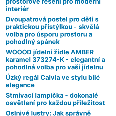
prostorové řešení pro moderní
interiér
Dvoupatrová postel pro děti s
praktickou přistýlkou - skvělá
volba pro úsporu prostoru a
pohodlný spánek
WOOOD jídelní židle AMBER
karamel 373274-K - elegantní a
pohodlná volba pro vaši jídelnu
Úzký regál Calvia ve stylu bílé
elegance
Stmívací lampička - dokonalé
osvětlení pro každou příležitost
Oslnivé lustry: Jak správně