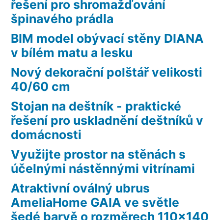
řešení pro shromažďování
špinavého prádla
BIM model obývací stěny DIANA
v bílém matu a lesku
Nový dekorační polštář velikosti
40/60 cm
Stojan na deštník - praktické
řešení pro uskladnění deštníků v
domácnosti
Využijte prostor na stěnách s
účelnými nástěnnými vitrínami
Atraktivní oválný ubrus
AmeliaHome GAIA ve světle
šedé barvě o rozměrech 110×140