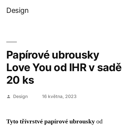
Přejít
Design
k
obsahu
webu
Papírové ubrousky
Love You od IHR v sadě
20 ks
Autor
Design
16 května, 2023
Tyto třívrstvé papírové ubrousky
od