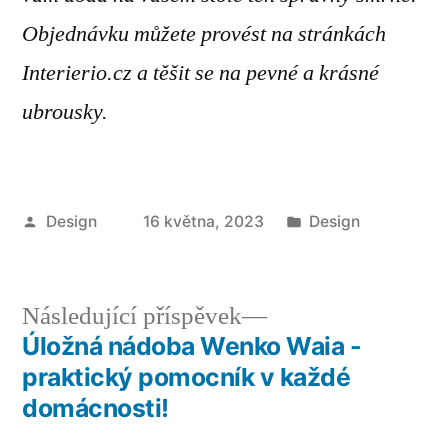
Objednávku můžete provést na stránkách
Interierio.cz a těšit se na pevné a krásné
ubrousky.
Autor
Publikováno
Design
16 května, 2023
Design
v
Následující
Následující příspěvek
příspěvek:
Úložná nádoba Wenko Waia -
Navigace
praktický pomocník v každé
pro
domácnosti!