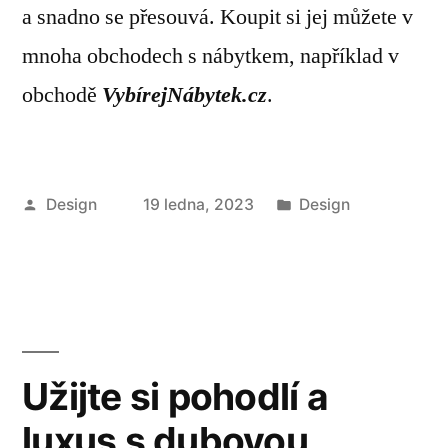
a snadno se přesouvá. Koupit si jej můžete v
mnoha obchodech s nábytkem, například v
obchodě
VybírejNábytek.cz
.
Autor
Publikováno
Design
19 ledna, 2023
Design
v
Užijte si pohodlí a
luxus s dubovou