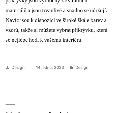
přikrývky jsou vyrobeny z kvalitních
materiálů a jsou trvanlivé a snadno se udržují.
Navíc jsou k dispozici ve široké škále barev a
vzorů, takže si můžete vybrat přikrývku, která
se nejlépe hodí k vašemu interiéru.
Autor
Publikováno
Design
14 ledna, 2023
Design
v