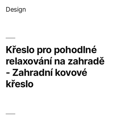
Přejít
Design
k
obsahu
webu
Křeslo pro pohodlné
relaxování na zahradě
- Zahradní kovové
křeslo