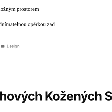
 úložným prostorem
 odnímatelnou opěrkou zad
Publikováno
Design
v
hových Kožených 