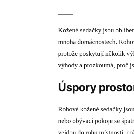
Kožené sedačky jsou oblíben
mnoha domácnostech. Rohové
protože poskytují několik vý
výhody a prozkoumá, proč js
Úspory prosto
Rohové kožené sedačky jsou
nebo obývací pokoje se špatn
vejdou do rohu místnosti, což