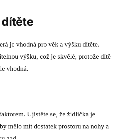
 dítěte
která je vhodná pro věk a výšku dítěte.
telnou výšku, což je skvělé, protože dítě
ále vhodná.
aktorem. Ujistěte se, že židlička je
 by mělo mít dostatek prostoru na nohy a
ku zad.