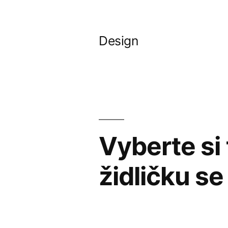
Přejít
k
Design
obsahu
webu
Vyberte si 
židličku se