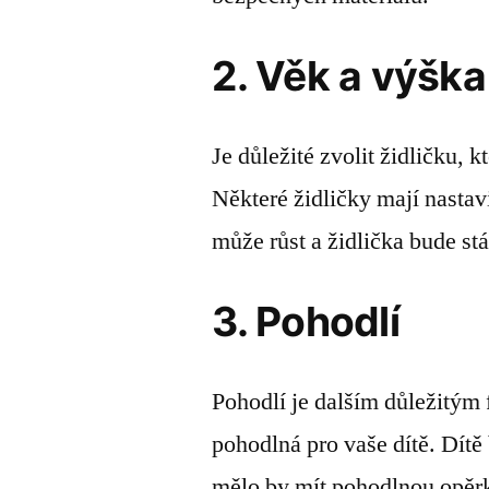
2. Věk a výška
Je důležité zvolit židličku, 
Některé židličky mají nastavi
může růst a židlička bude st
3. Pohodlí
Pohodlí je dalším důležitým f
pohodlná pro vaše dítě. Dítě
mělo by mít pohodlnou opěr