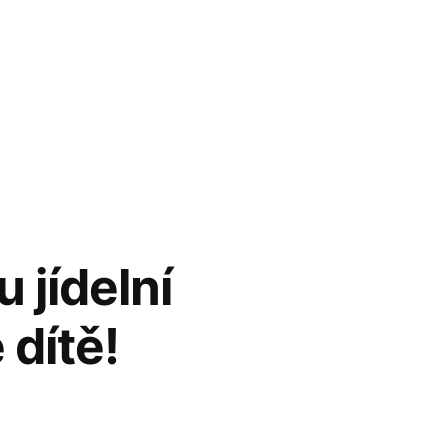
 jídelní
 dítě!