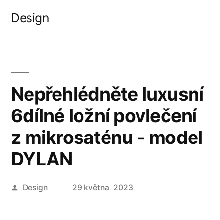
Přejít
Design
k
obsahu
webu
Nepřehlédněte luxusní
6dílné ložní povlečení
z mikrosaténu - model
DYLAN
Autor
Design
29 května, 2023