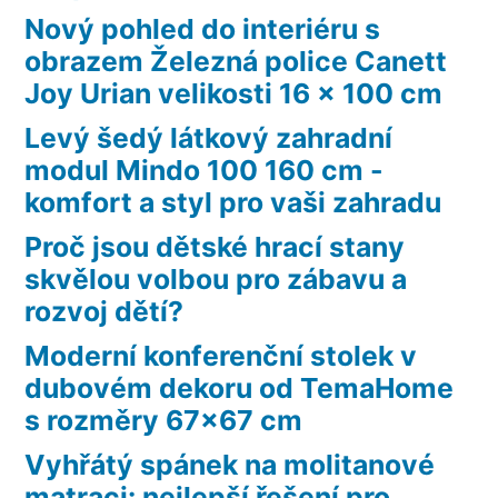
Nový pohled do interiéru s
obrazem Železná police Canett
Joy Urian velikosti 16 x 100 cm
Levý šedý látkový zahradní
modul Mindo 100 160 cm -
komfort a styl pro vaši zahradu
Proč jsou dětské hrací stany
skvělou volbou pro zábavu a
rozvoj dětí?
Moderní konferenční stolek v
dubovém dekoru od TemaHome
s rozměry 67×67 cm
Vyhřátý spánek na molitanové
matraci: nejlepší řešení pro