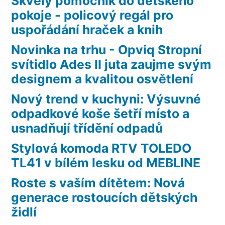
Skvělý pomocník do dětského
pokoje - policový regál pro
uspořádání hraček a knih
Novinka na trhu - Opviq Stropní
svítidlo Ades II juta zaujme svým
designem a kvalitou osvětlení
Nový trend v kuchyni: Výsuvné
odpadkové koše šetří místo a
usnadňují třídění odpadů
Stylová komoda RTV TOLEDO
TL41 v bílém lesku od MEBLINE
Roste s vaším dítětem: Nová
generace rostoucích dětských
židlí