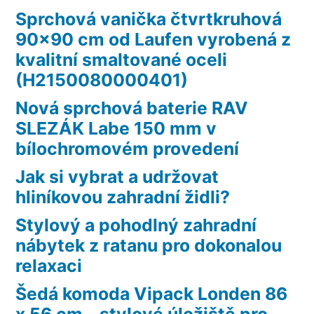
Sprchová vanička čtvrtkruhová
90×90 cm od Laufen vyrobená z
kvalitní smaltované oceli
(H2150080000401)
Nová sprchová baterie RAV
SLEZÁK Labe 150 mm v
bílochromovém provedení
Jak si vybrat a udržovat
hliníkovou zahradní židli?
Stylový a pohodlný zahradní
nábytek z ratanu pro dokonalou
relaxaci
Šedá komoda Vipack Londen 86
x 56 cm - stylové úložiště pro