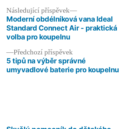
Následující
Následující příspěvek
příspěvek:
Moderní obdélníková vana Ideal
Navigace
Standard Connect Air - praktická
pro
volba pro koupelnu
příspěvek
Předchozí
Předchozí příspěvek
příspěvek:
5 tipů na výběr správné
umyvadlové baterie pro koupelnu