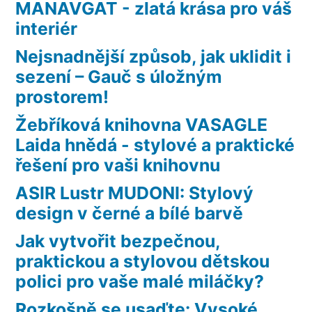
MANAVGAT - zlatá krása pro váš
interiér
Nejsnadnější způsob, jak uklidit i
sezení – Gauč s úložným
prostorem!
Žebříková knihovna VASAGLE
Laida hnědá - stylové a praktické
řešení pro vaši knihovnu
ASIR Lustr MUDONI: Stylový
design v černé a bílé barvě
Jak vytvořit bezpečnou,
praktickou a stylovou dětskou
polici pro vaše malé miláčky?
Rozkošně se usaďte: Vysoké