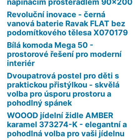
napínacím prostěradlem 90×200
Revoluční inovace - černá
vanová baterie Ravak FLAT bez
podomítkového tělesa X070179
Bílá komoda Mega 50 -
prostorové řešení pro moderní
interiér
Dvoupatrová postel pro děti s
praktickou přistýlkou - skvělá
volba pro úsporu prostoru a
pohodlný spánek
WOOOD jídelní židle AMBER
karamel 373274-K - elegantní a
pohodlná volba pro vaši jídelnu