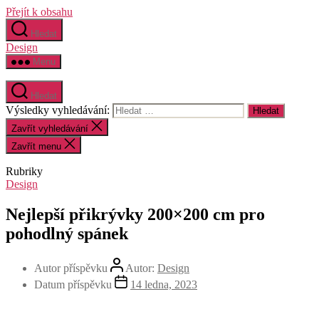
Přejít k obsahu
Hledat
Design
Menu
Hledat
Výsledky vyhledávání:
Zavřít vyhledávání
Zavřít menu
Rubriky
Design
Nejlepší přikrývky 200×200 cm pro
pohodlný spánek
Autor příspěvku
Autor:
Design
Datum příspěvku
14 ledna, 2023