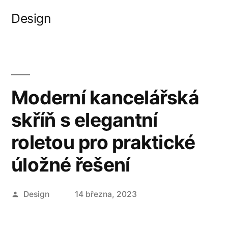
Přejít
Design
k
obsahu
webu
Moderní kancelářská
skříň s elegantní
roletou pro praktické
úložné řešení
Autor
Design
14 března, 2023