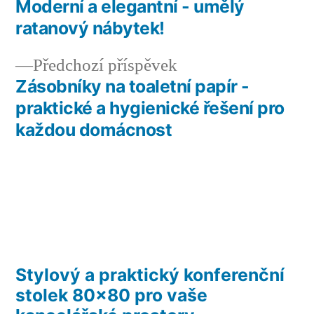
příspěvek:
Moderní a elegantní - umělý
Navigace
ratanový nábytek!
pro
Předchozí
Předchozí příspěvek
příspěvek
příspěvek:
Zásobníky na toaletní papír -
praktické a hygienické řešení pro
každou domácnost
Stylový a praktický konferenční
stolek 80×80 pro vaše