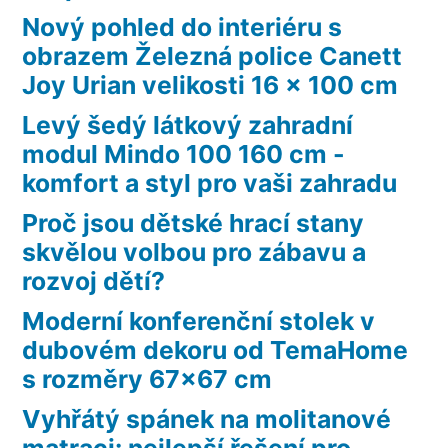
Nový pohled do interiéru s
obrazem Železná police Canett
Joy Urian velikosti 16 x 100 cm
Levý šedý látkový zahradní
modul Mindo 100 160 cm -
komfort a styl pro vaši zahradu
Proč jsou dětské hrací stany
skvělou volbou pro zábavu a
rozvoj dětí?
Moderní konferenční stolek v
dubovém dekoru od TemaHome
s rozměry 67×67 cm
Vyhřátý spánek na molitanové
matraci: nejlepší řešení pro