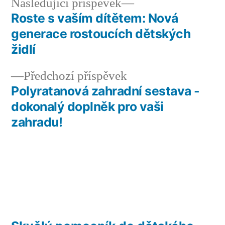
Následující
Následující příspěvek
příspěvek:
Roste s vaším dítětem: Nová
Navigace
generace rostoucích dětských
pro
židlí
příspěvek
Předchozí
Předchozí příspěvek
příspěvek:
Polyratanová zahradní sestava -
dokonalý doplněk pro vaši
zahradu!