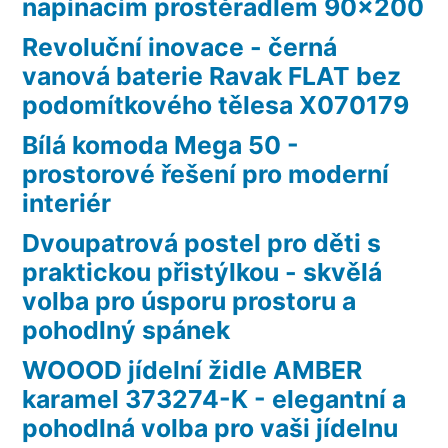
napínacím prostěradlem 90×200
Revoluční inovace - černá
vanová baterie Ravak FLAT bez
podomítkového tělesa X070179
Bílá komoda Mega 50 -
prostorové řešení pro moderní
interiér
Dvoupatrová postel pro děti s
praktickou přistýlkou - skvělá
volba pro úsporu prostoru a
pohodlný spánek
WOOOD jídelní židle AMBER
karamel 373274-K - elegantní a
pohodlná volba pro vaši jídelnu