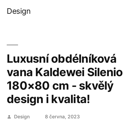
Přejít
Design
k
obsahu
webu
Luxusní obdélníková
vana Kaldewei Silenio
180×80 cm - skvělý
design i kvalita!
Autor
Design
8 června, 2023