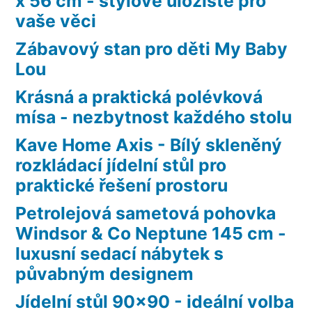
x 56 cm - stylové úložiště pro
vaše věci
Zábavový stan pro děti My Baby
Lou
Krásná a praktická polévková
mísa - nezbytnost každého stolu
Kave Home Axis - Bílý skleněný
rozkládací jídelní stůl pro
praktické řešení prostoru
Petrolejová sametová pohovka
Windsor & Co Neptune 145 cm -
luxusní sedací nábytek s
půvabným designem
Jídelní stůl 90×90 - ideální volba