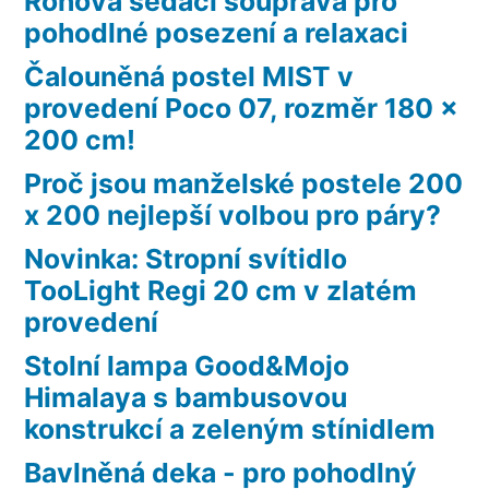
Rohová sedací souprava pro
pohodlné posezení a relaxaci
Čalouněná postel MIST v
provedení Poco 07, rozměr 180 x
200 cm!
Proč jsou manželské postele 200
x 200 nejlepší volbou pro páry?
Novinka: Stropní svítidlo
TooLight Regi 20 cm v zlatém
provedení
Stolní lampa Good&Mojo
Himalaya s bambusovou
konstrukcí a zeleným stínidlem
Bavlněná deka - pro pohodlný