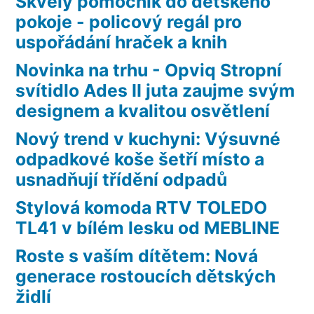
Skvělý pomocník do dětského
pokoje - policový regál pro
uspořádání hraček a knih
Novinka na trhu - Opviq Stropní
svítidlo Ades II juta zaujme svým
designem a kvalitou osvětlení
Nový trend v kuchyni: Výsuvné
odpadkové koše šetří místo a
usnadňují třídění odpadů
Stylová komoda RTV TOLEDO
TL41 v bílém lesku od MEBLINE
Roste s vaším dítětem: Nová
generace rostoucích dětských
židlí