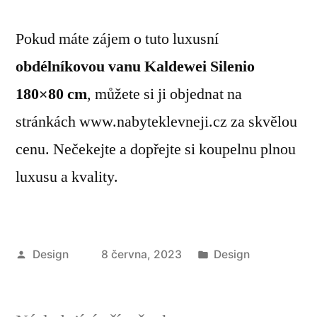
Pokud máte zájem o tuto luxusní
obdélníkovou vanu Kaldewei Silenio
180×80 cm
, můžete si ji objednat na
stránkách www.nabyteklevneji.cz za skvělou
cenu. Nečekejte a dopřejte si koupelnu plnou
luxusu a kvality.
Autor
Publikováno
Design
8 června, 2023
Design
v