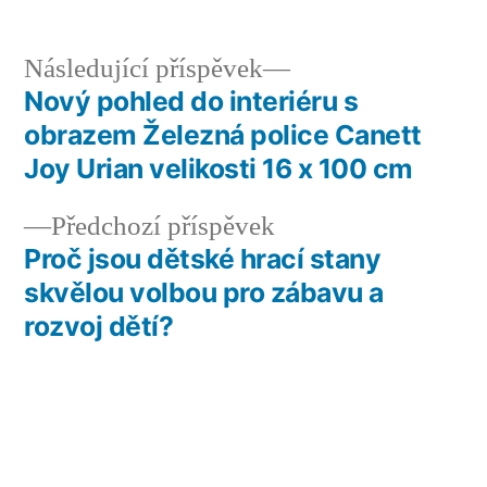
Následující
Následující příspěvek
příspěvek:
Nový pohled do interiéru s
Navigace
obrazem Železná police Canett
pro
Joy Urian velikosti 16 x 100 cm
příspěvek
Předchozí
Předchozí příspěvek
příspěvek:
Proč jsou dětské hrací stany
skvělou volbou pro zábavu a
rozvoj dětí?