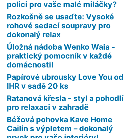
polici pro vaše malé miláčky?
Rozkošně se usaďte: Vysoké
rohové sedací soupravy pro
dokonalý relax
Úložná nádoba Wenko Waia -
praktický pomocník v každé
domácnosti!
Papírové ubrousky Love You od
IHR v sadě 20 ks
Ratanová křesla - styl a pohodlí
pro relaxaci v zahradě
Béžová pohovka Kave Home
Cailin s výpletem – dokonalý
prvek pro vaše interiéry!