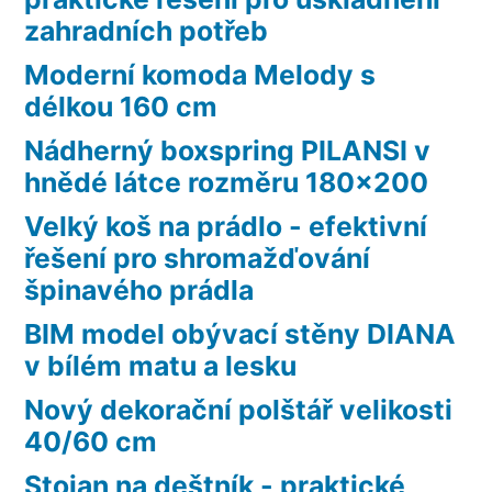
zahradních potřeb
Moderní komoda Melody s
délkou 160 cm
Nádherný boxspring PILANSI v
hnědé látce rozměru 180×200
Velký koš na prádlo - efektivní
řešení pro shromažďování
špinavého prádla
BIM model obývací stěny DIANA
v bílém matu a lesku
Nový dekorační polštář velikosti
40/60 cm
Stojan na deštník - praktické