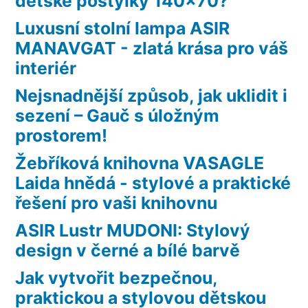
dětské postýlky 140×70?
Luxusní stolní lampa ASIR
MANAVGAT - zlatá krása pro váš
interiér
Nejsnadnější způsob, jak uklidit i
sezení – Gauč s úložným
prostorem!
Žebříková knihovna VASAGLE
Laida hnědá - stylové a praktické
řešení pro vaši knihovnu
ASIR Lustr MUDONI: Stylový
design v černé a bílé barvě
Jak vytvořit bezpečnou,
praktickou a stylovou dětskou