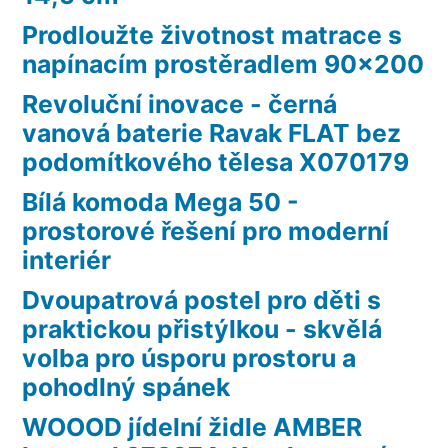
Prodloužte životnost matrace s
napínacím prostěradlem 90×200
Revoluční inovace - černá
vanová baterie Ravak FLAT bez
podomítkového tělesa X070179
Bílá komoda Mega 50 -
prostorové řešení pro moderní
interiér
Dvoupatrová postel pro děti s
praktickou přistýlkou - skvělá
volba pro úsporu prostoru a
pohodlný spánek
WOOOD jídelní židle AMBER