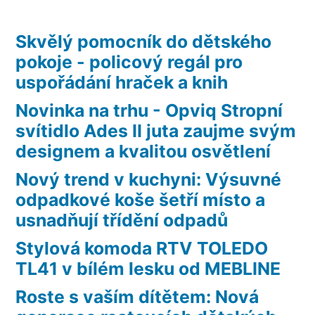
Skvělý pomocník do dětského
pokoje - policový regál pro
uspořádání hraček a knih
Novinka na trhu - Opviq Stropní
svítidlo Ades II juta zaujme svým
designem a kvalitou osvětlení
Nový trend v kuchyni: Výsuvné
odpadkové koše šetří místo a
usnadňují třídění odpadů
Stylová komoda RTV TOLEDO
TL41 v bílém lesku od MEBLINE
Roste s vaším dítětem: Nová