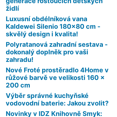
generace rostoucích dětských
židlí
Luxusní obdélníková vana
Kaldewei Silenio 180×80 cm -
skvělý design i kvalita!
Polyratanová zahradní sestava -
dokonalý doplněk pro vaši
zahradu!
Nové Froté prostěradlo 4Home v
růžové barvě ve velikosti 160 x
200 cm
Výběr správné kuchyňské
vodovodní baterie: Jakou zvolit?
Novinky v IDZ Knihovně Smyk: