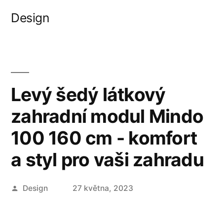
Přejít
Design
k
obsahu
webu
Levý šedý látkový
zahradní modul Mindo
100 160 cm - komfort
a styl pro vaši zahradu
Autor
Design
27 května, 2023