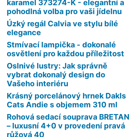
karamel 373274-K - elegantní a
pohodlná volba pro vaši jídelnu
Úzký regál Calvia ve stylu bílé
elegance
Stmívací lampička - dokonalé
osvětlení pro každou příležitost
Oslnivé lustry: Jak správně
vybrat dokonalý design do
Vašeho interiéru
Krásný porcelánový hrnek Dakls
Cats Andie s objemem 310 ml
Rohová sedací souprava BRETAN
– luxusní 4+0 v provedení pravá
růžová 40