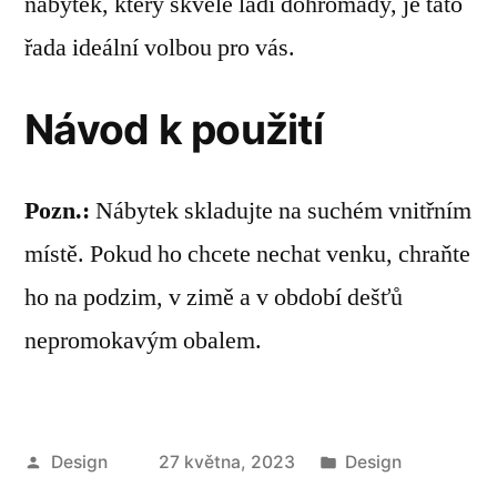
nábytek, který skvěle ladí dohromady, je tato
řada ideální volbou pro vás.
Návod k použití
Pozn.:
Nábytek skladujte na suchém vnitřním
místě. Pokud ho chcete nechat venku, chraňte
ho na podzim, v zimě a v období dešťů
nepromokavým obalem.
Autor
Publikováno
Design
27 května, 2023
Design
v