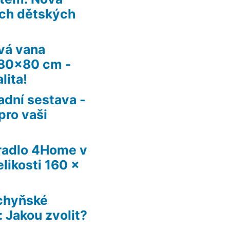
ích dětských
vá vana
180×80 cm -
lita!
adní sestava -
pro vaši
radlo 4Home v
likosti 160 x
chyňské
 Jakou zvolit?