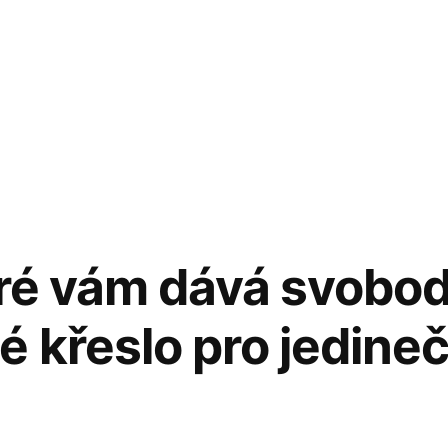
eré vám dává svobod
 křeslo pro jedine