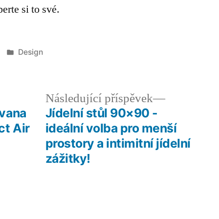
rte si to své.
Publikováno
Design
v
edchozí
Následujíc
Následující příspěvek
íspěvek:
příspěvek:
 vana
Jídelní stůl 90×90 -
ct Air
ideální volba pro menší
prostory a intimitní jídelní
zážitky!