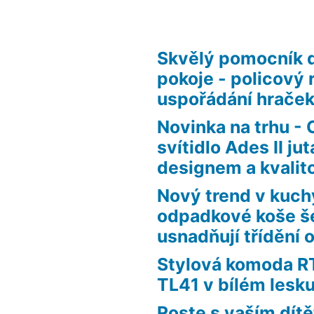
Skvělý pomocník 
pokoje - policový 
uspořádání hraček
Novinka na trhu - 
svítidlo Ades II j
designem a kvalit
Nový trend v kuch
odpadkové koše še
usnadňují třídění
Stylová komoda 
TL41 v bílém lesk
Roste s vaším dít