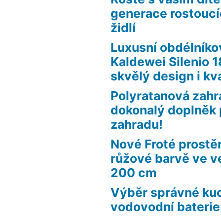
generace rostouc
židlí
Luxusní obdélníko
Kaldewei Silenio 
skvělý design i kva
Polyratanová zahr
dokonalý doplněk 
zahradu!
Nové Froté prostě
růžové barvě ve ve
200 cm
Výběr správné ku
vodovodní baterie: