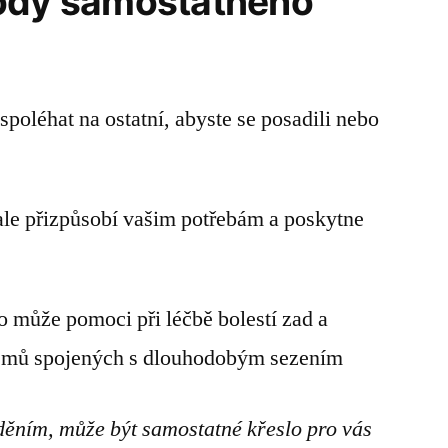
hody samostatného
spoléhat na ostatní, abyste se posadili nebo
ale přizpůsobí vašim potřebám a poskytne
o může pomoci při léčbě bolestí zad a
lémů spojených s dlouhodobým sezením
děním, může být samostatné křeslo pro vás