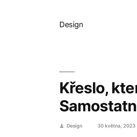
Přejít
k
Design
obsahu
webu
Křeslo, kt
Samostatné
Autor
Design
30 května, 2023