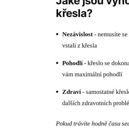
Jaké jsou vý
křesla?
Nezávislost
- nemusíte se 
vstali z křesla
Pohodlí
- křeslo se dokon
vám maximální pohodlí
Zdraví
- samostatné křesl
dalších zdravotních prob
Pokud trávíte hodně času se