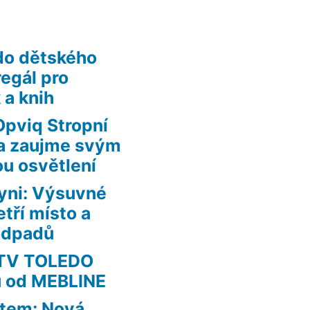
do dětského
regál pro
 a knih
Opviq Stropní
uta zaujme svým
ou osvětlení
yni: Výsuvné
tří místo a
 odpadů
RTV TOLEDO
u od MEBLINE
ětem: Nová