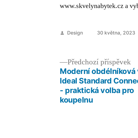
www.skvelynabytek.cz a vybe
Autor
Design
30 května, 2023
Př
Předchozí příspěvek
př
Moderní obdélníková
Navigace
Ideal Standard Conne
- praktická volba pro
pro
koupelnu
příspěvek