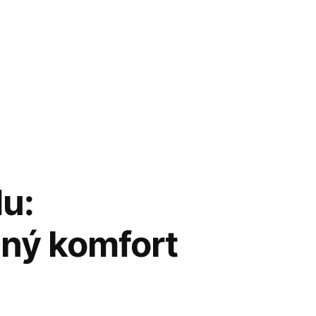
u:
čný komfort