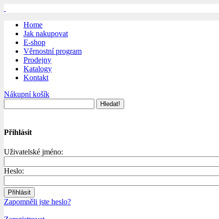
Home
Jak nakupovat
E-shop
Věrnostní program
Prodejny
Katalogy
Kontakt
Nákupní košík
Přihlásit
Uživatelské jméno:
Heslo:
Zapomněli jste heslo?