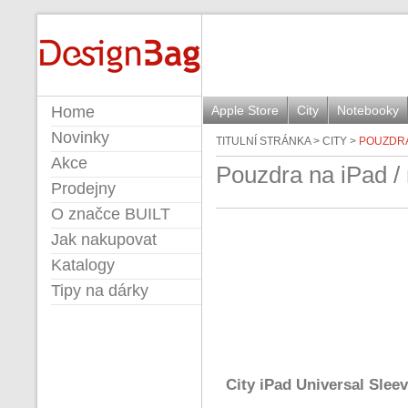
BUILT
Home
Apple Store
City
Notebooky
Novinky
TITULNÍ STRÁNKA
>
CITY
>
POUZDRA
Akce
Pouzdra na iPad /
Prodejny
O značce BUILT
Jak nakupovat
Katalogy
Tipy na dárky
City iPad Universal Slee