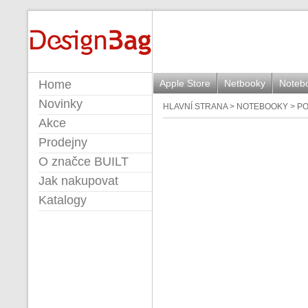
BUILT
Home
Apple Store
Netbooky
Noteb
Novinky
HLAVNÍ STRANA
>
NOTEBOOKY
>
P
Akce
Prodejny
O značce BUILT
Jak nakupovat
Katalogy