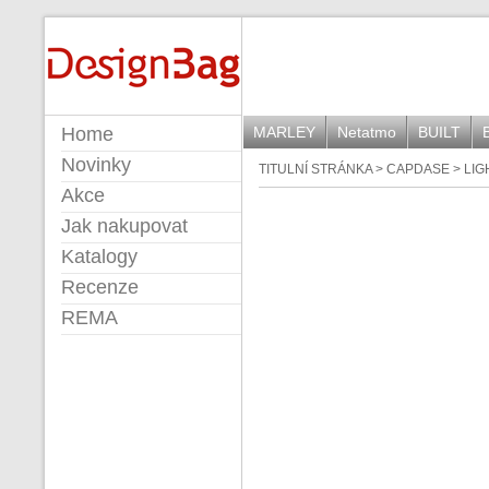
DESIGNBAG
Home
MARLEY
Netatmo
BUILT
Novinky
TITULNÍ STRÁNKA
>
CAPDASE
>
LIG
Akce
Jak nakupovat
Katalogy
Recenze
REMA