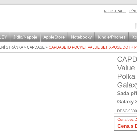
REGISTRACE
|
PŘI
LEY
Jídlo/Nápoje
AppleStore
Notebooky
Kindle/Phones
Xt
LNÍ STRÁNKA
>
CAPDASE
>
CAPDASE ID POCKET VALUE SET: XPOSE DOT + P
CAPD
Value
Polka
Galaxy
Sada př
Galaxy S
DPSGI9300
Cena bez 
Cena s 