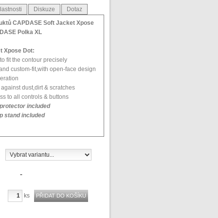
lastnosti
Diskuze
Dotaz
uktů CAPDASE Soft Jacket Xpose
DASE Polka XL
t Xpose Dot:
o fit the contour precisely
 and custom-fit,with open-face design
eration
 against dust,dirt & scratches
s to all controls & buttons
protector included
p stand included
lded fit design
high quality material
ether with soft velvet lining that
-
protection
ndow for easy viewing of caller ID
ks
l ring for hang decorations or phone