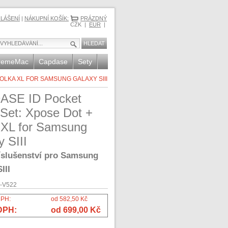
HLÁŠENÍ
|
NÁKUPNÍ KOŠÍK:
PRÁZDNÝ
CZK |
EUR
|
remeMac
Capdase
Sety
OLKA XL FOR SAMSUNG GALAXY SIII
ASE ID Pocket
 Set: Xpose Dot +
 XL for Samsung
 SIII
íslušenství pro Samsung
III
-V522
DPH:
od 582,50 Kč
DPH:
od 699,00 Kč