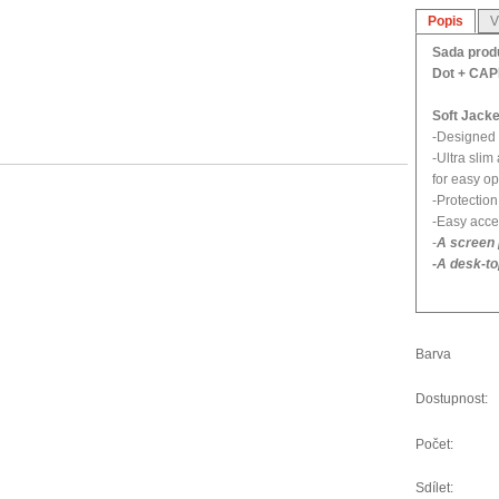
Popis
V
Sada prod
Dot + CAP
Soft Jacke
-Designed t
-Ultra slim
for easy op
-Protection
-Easy acces
-
A screen 
-A desk-to
Polka XL:
-Custom mo
Barva
-Made with 
outshell;tog
Dostupnost:
offers full 
-Stylish wi
Počet:
-Tiny meta
strap
Sdílet: