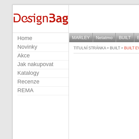
DESIGNBAG
Home
MARLEY
Netatmo
BUILT
Novinky
TITULNÍ STRÁNKA
>
BUILT
>
BUILT 
Akce
Jak nakupovat
Katalogy
Recenze
REMA