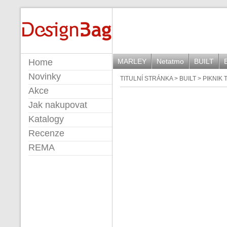
DESIGNBAG
Home
MARLEY
Netatmo
BUILT
Novinky
TITULNÍ STRÁNKA
>
BUILT
>
PIKNIK 
Akce
Jak nakupovat
Katalogy
Recenze
REMA