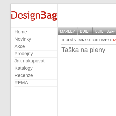
DESIGNBAG
Home
MARLEY
BUILT
BUILT Baby
Novinky
TITULNÍ STRÁNKA
>
BUILT BABY
>
T
Akce
Taška na pleny
Prodejny
Jak nakupovat
Katalogy
Recenze
REMA