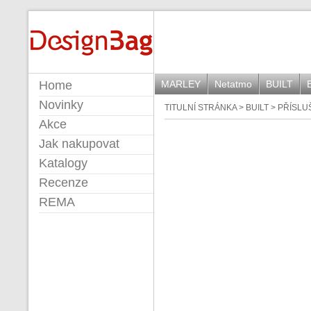
DESIGNBAG
Home
MARLEY
Netatmo
BUILT
Novinky
TITULNÍ STRÁNKA
>
BUILT
>
PŘÍSLU
Akce
Jak nakupovat
Katalogy
Recenze
REMA