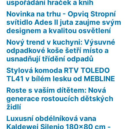
uspořádání hraček a knih
Novinka na trhu - Opviq Stropní
svítidlo Ades II juta zaujme svým
designem a kvalitou osvětlení
Nový trend v kuchyni: Výsuvné
odpadkové koše šetří místo a
usnadňují třídění odpadů
Stylová komoda RTV TOLEDO
TL41 v bílém lesku od MEBLINE
Roste s vaším dítětem: Nová
generace rostoucích dětských
židlí
Luxusní obdélníková vana
Kaldewei Silenio 180×80 cm -