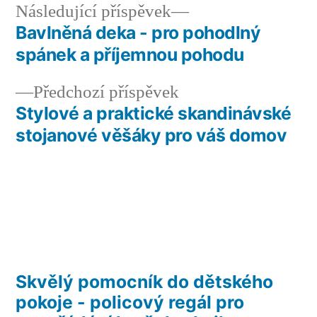
Následující
Následující příspěvek
příspěvek:
Bavlněná deka - pro pohodlný
Navigace
spánek a příjemnou pohodu
pro
Předchozí
Předchozí příspěvek
příspěvek
příspěvek:
Stylové a praktické skandinávské
stojanové věšáky pro váš domov
Skvělý pomocník do dětského
pokoje - policový regál pro