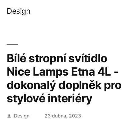
Přejít
Design
k
obsahu
webu
Bílé stropní svítidlo
Nice Lamps Etna 4L -
dokonalý doplněk pro
stylové interiéry
Autor
Design
23 dubna, 2023