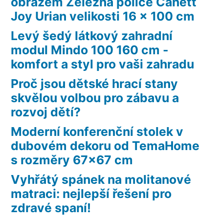
obrazem Železná police Canett
Joy Urian velikosti 16 x 100 cm
Levý šedý látkový zahradní
modul Mindo 100 160 cm -
komfort a styl pro vaši zahradu
Proč jsou dětské hrací stany
skvělou volbou pro zábavu a
rozvoj dětí?
Moderní konferenční stolek v
dubovém dekoru od TemaHome
s rozměry 67×67 cm
Vyhřátý spánek na molitanové
matraci: nejlepší řešení pro
zdravé spaní!