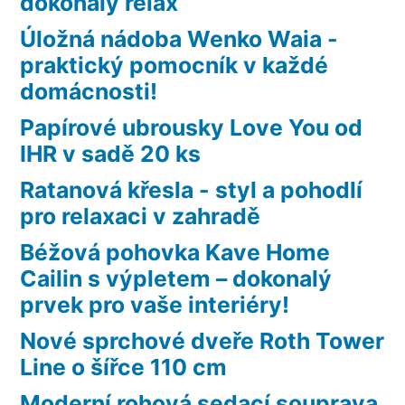
dokonalý relax
Úložná nádoba Wenko Waia -
praktický pomocník v každé
domácnosti!
Papírové ubrousky Love You od
IHR v sadě 20 ks
Ratanová křesla - styl a pohodlí
pro relaxaci v zahradě
Béžová pohovka Kave Home
Cailin s výpletem – dokonalý
prvek pro vaše interiéry!
Nové sprchové dveře Roth Tower
Line o šířce 110 cm
Moderní rohová sedací souprava