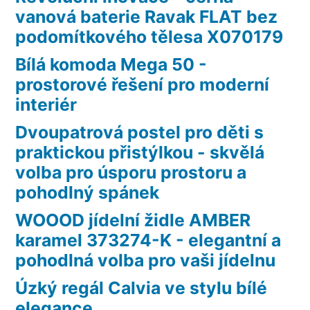
vanová baterie Ravak FLAT bez
podomítkového tělesa X070179
Bílá komoda Mega 50 -
prostorové řešení pro moderní
interiér
Dvoupatrová postel pro děti s
praktickou přistýlkou - skvělá
volba pro úsporu prostoru a
pohodlný spánek
WOOOD jídelní židle AMBER
karamel 373274-K - elegantní a
pohodlná volba pro vaši jídelnu
Úzký regál Calvia ve stylu bílé
elegance