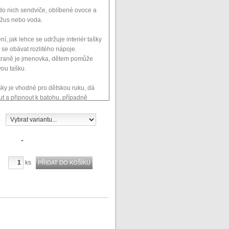
do nich sendviče, oblíbené ovoce a
džus nebo voda.
í, jak lehce se udržuje interiér tašky
 se obávat rozlitého nápoje.
traně je jmenovka, dětem pomůže
vou tašku.
šky je vhodné pro dětskou ruku, dá
t a připnout k batohu, případně
dičů nebo ke kočárku.
šky můžete opakovaně používat,
ány na přítomnost olova, ftalátů a
vů. Testy splňují EU normy.
-
ks