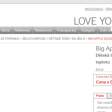
REGISTRACE
|
PŘI
 Store
Netbooky
Notebooky
Fotoaparáty
Gadgets
Jídlo a
LNÍ STRÁNKA
>
JÍDLO A NÁPOJE
>
DĚTSKÉ TAŠKY NA JÍDLO
>
BIG APPLE BUD
Big A
Dětská t
teplotu
BALB
Cena bez 
Cena s 
Popis
V
Tyto rozko
přepravu jí