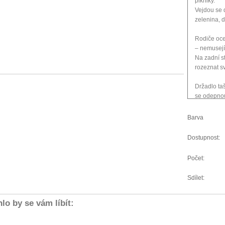
pikniky.
Vejdou se 
zelenina, 
Rodiče ocen
– nemusejí
Na zadní s
rozeznat s
Držadlo ta
se odepnou
k tašce ro
Obědové ta
Barva
jsou testov
těžkých ko
Dostupnost:
Počet:
Sdílet:
lo by se vám líbít: