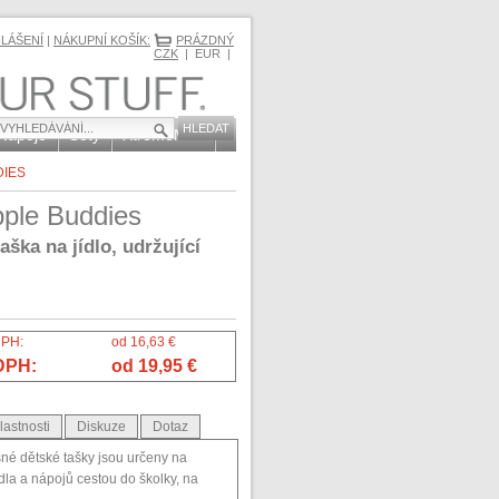
HLÁŠENÍ
|
NÁKUPNÍ KOŠÍK:
PRÁZDNÝ
CZK
| EUR |
 Nápoje
Sety
XtremeMac
DIES
pple Buddies
aška na jídlo, udržující
DPH:
od 16,63 €
DPH:
od 19,95 €
lastnosti
Diskuze
Dotaz
šné dětské tašky jsou určeny na
dla a nápojů cestou do školky, na