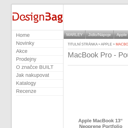
DESIGNBAG
Home
MARLEY
Jídlo/Nápoje
Apple
Novinky
TITULNÍ STRÁNKA
>
APPLE
>
MACBOO
Akce
MacBook Pro - Pou
Prodejny
O značce BUILT
Jak nakupovat
Katalogy
Recenze
Apple MacBook 13“
Neoprene Portfolio