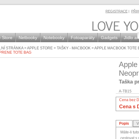
REGISTRACE
|
PŘI
 Store
Netbooky
Notebooky
Fotoaparáty
Gadgets
Jídlo a
LNÍ STRÁNKA
>
APPLE STORE
>
TAŠKY - MACBOOK
>
APPLE MACBOOK TOTE 
PRENE TOTE BAG
Apple
Neopr
Taška p
A-TB15
Cena bez 
Cena s 
Popis
V
Máte-li tut
cestovat 