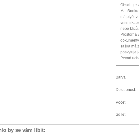
Obsahuje v
MacBooku, 
má plyšovo
vnitřní kap
nebo klíčů.
Prostorná v
dokumenty,
Taška má z
poskytuje j
Pevná ucha
Barva
Dostupnost:
Počet:
Sdílet:
lo by se vám líbít: