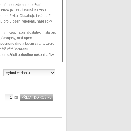
nitřní pouzdro pro uložení
které je uzavíratelné na zip a
u podšívku. Obsahuje také další
su pro uložení telefonu, nabíječky
nitřní část nabízí dostatek místa pro
 časopisy, diář apod.
pevněné dno a boční strany, takže
eště větší ochranu.
 umožňují pohodlné nošení tašky.
-
ks