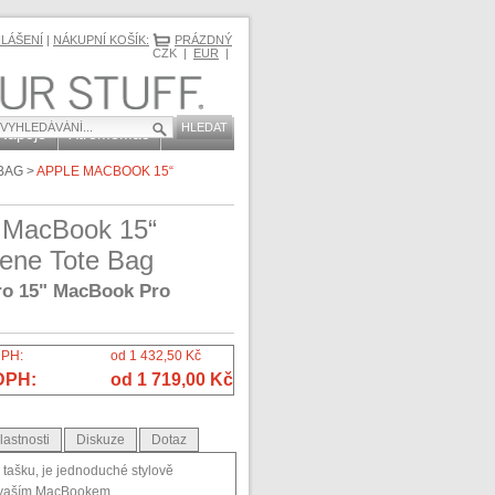
HLÁŠENÍ
|
NÁKUPNÍ KOŠÍK:
PRÁZDNÝ
CZK |
EUR
|
 Nápoje
XtremeMac
BAG
>
APPLE MACBOOK 15“
 MacBook 15“
ene Tote Bag
ro 15" MacBook Pro
DPH:
od 1 432,50 Kč
DPH:
od 1 719,00 Kč
lastnosti
Diskuze
Dotaz
o tašku, je jednoduché stylově
s vaším MacBookem.