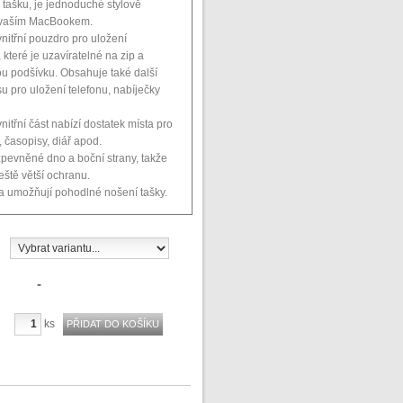
o tašku, je jednoduché stylově
s vaším MacBookem.
nitřní pouzdro pro uložení
které je uzavíratelné na zip a
u podšívku. Obsahuje také další
su pro uložení telefonu, nabíječky
nitřní část nabízí dostatek místa pro
 časopisy, diář apod.
pevněné dno a boční strany, takže
eště větší ochranu.
 umožňují pohodlné nošení tašky.
-
ks