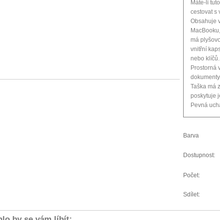
Máte-li tut
cestovat 
Obsahuje v
MacBooku, 
má plyšovo
vnitřní kap
nebo klíčů.
Prostorná v
dokumenty,
Taška má z
poskytuje j
Pevná ucha
Barva
Dostupnost:
Počet:
Sdílet:
lo by se vám líbít: