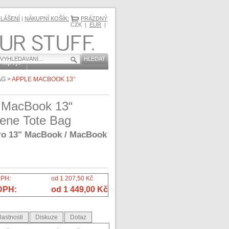
HLÁŠENÍ
|
NÁKUPNÍ KOŠÍK:
PRÁZDNÝ
CZK |
EUR
|
 Nápoje
AG
>
APPLE MACBOOK 13“
 MacBook 13“
ene Tote Bag
ro 13" MacBook / MacBook
DPH:
od 1 207,50 Kč
DPH:
od 1 449,00 Kč
lastnosti
Diskuze
Dotaz