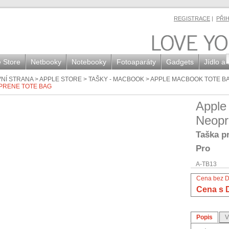
REGISTRACE
|
PŘI
 Store
Netbooky
Notebooky
Fotoaparáty
Gadgets
Jídlo a
NÍ STRANA
>
APPLE STORE
>
TAŠKY - MACBOOK
>
APPLE MACBOOK TOTE B
PRENE TOTE BAG
Apple
Neopr
Taška p
Pro
A-TB13
Cena bez 
Cena s 
Popis
V