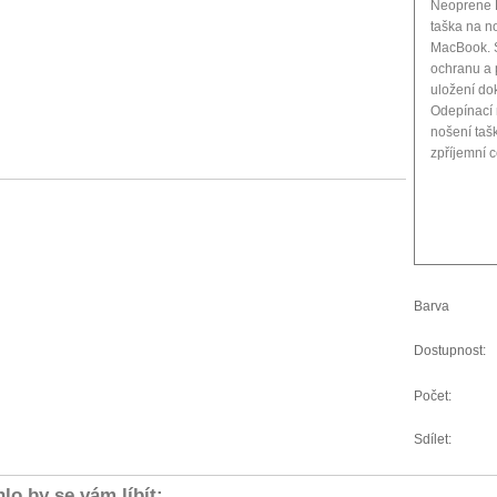
Neoprene Po
taška na n
MacBook. S
ochranu a 
uložení do
Odepínací
nošení tašk
zpříjemní 
Barva
Dostupnost:
Počet:
Sdílet:
lo by se vám líbít: