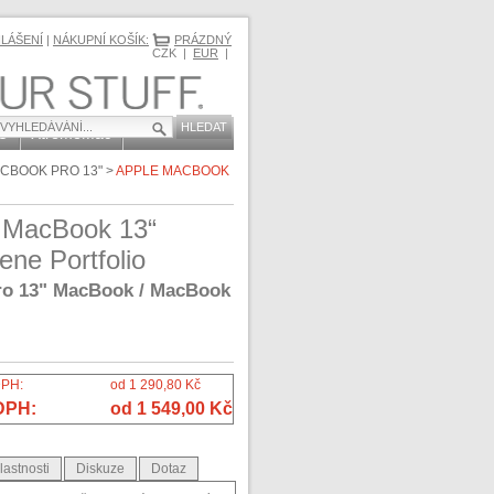
HLÁŠENÍ
|
NÁKUPNÍ KOŠÍK:
PRÁZDNÝ
CZK |
EUR
|
O
XtremeMac
CBOOK PRO 13"
>
APPLE MACBOOK
 MacBook 13“
ene Portfolio
ro 13" MacBook / MacBook
DPH:
od 1 290,80 Kč
DPH:
od 1 549,00 Kč
lastnosti
Diskuze
Dotaz