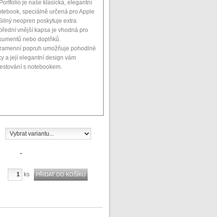
rtfolio je naše klasická, elegantní
otebook, speciálně určená pro Apple
ilný neopren poskytuje extra
přední vnější kapsa je vhodná pro
kumentů nebo doplňků.
 ramenní popruh umožňuje pohodlné
y a její elegantní design vám
cestování s notebookem.
-
ks