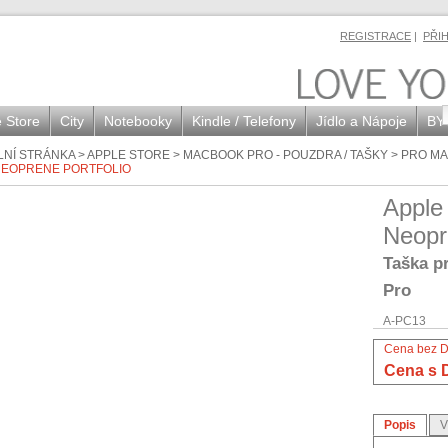
REGISTRACE
|
PŘI
 Store
City
Notebooky
Kindle / Telefony
Jídlo a Nápoje
BY
LNÍ STRÁNKA
>
APPLE STORE
>
MACBOOK PRO - POUZDRA / TAŠKY
>
PRO MA
 NEOPRENE PORTFOLIO
Apple
Neopr
Taška p
Pro
A-PC13
Cena bez 
Cena s 
Popis
V