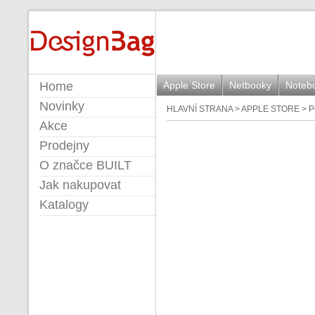
BUILT
Home
Apple Store
Netbooky
Noteb
Novinky
HLAVNÍ STRANA
>
APPLE STORE
>
P
Akce
Prodejny
O značce BUILT
Jak nakupovat
Katalogy