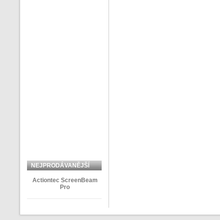
NEJPRODÁVANĚJŠÍ
ZBOŽÍ
Actiontec ScreenBeam
Pro