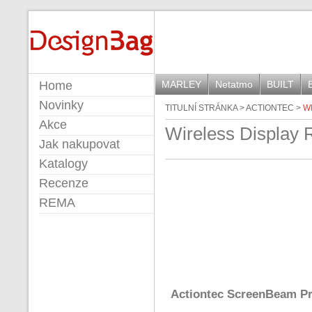
DESIGNBAG
Home
MARLEY
Netatmo
BUILT
Novinky
TITULNÍ STRÁNKA
>
ACTIONTEC
>
W
Akce
Wireless Display 
Jak nakupovat
Katalogy
Recenze
REMA
Actiontec ScreenBeam P