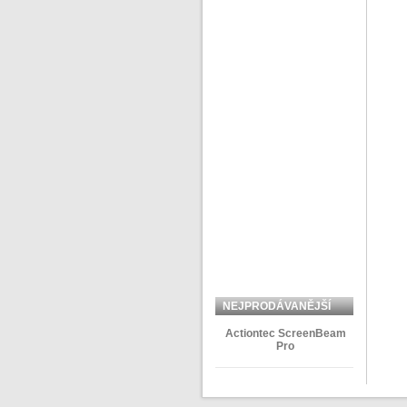
NEJPRODÁVANĚJŠÍ
ZBOŽÍ
Actiontec ScreenBeam
Pro