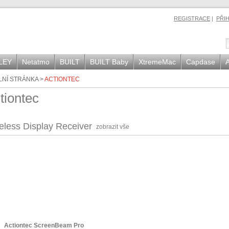
REGISTRACE
|
PŘI
LEY
Netatmo
BUILT
BUILT Baby
XtremeMac
Capdase
A
LNÍ STRÁNKA
>
ACTIONTEC
tiontec
eless Display Receiver
zobrazit vše
Actiontec ScreenBeam Pro