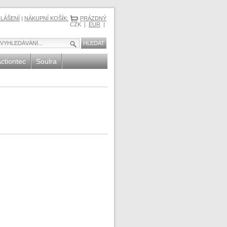
HLÁŠENÍ
|
NÁKUPNÍ KOŠÍK:
PRÁZDNÝ
CZK |
EUR
|
ctiontec
Soulra