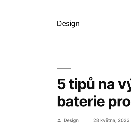
Přejít
k
Design
obsahu
webu
5 tipů na 
baterie pr
Autor
Design
28 května, 2023