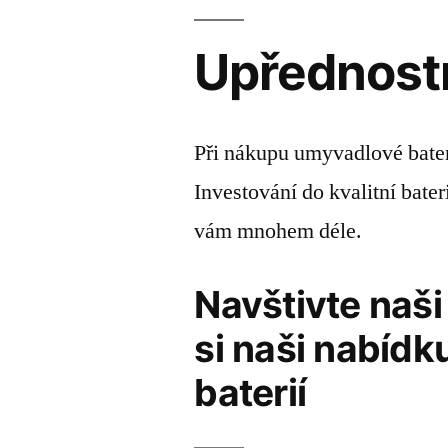
Upřednostn
Při nákupu umyvadlové bate
Investování do kvalitní bate
vám mnohem déle.
Navštivte naši
si naši nabíd
baterií