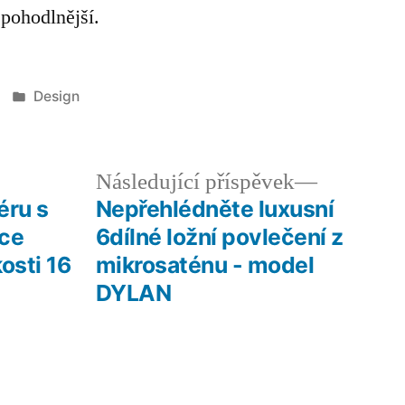
jpohodlnější.
Publikováno
Design
v
edchozí
Následují
Následující příspěvek
íspěvek:
příspěvek
éru s
Nepřehlédněte luxusní
ice
6dílné ložní povlečení z
osti 16
mikrosaténu - model
DYLAN