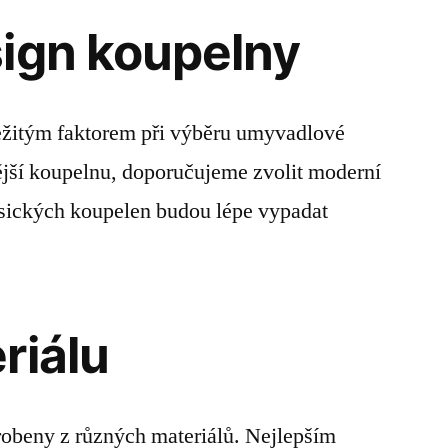
ign koupelny
ežitým faktorem při výběru umyvadlové
jší koupelnu, doporučujeme zvolit moderní
asických koupelen budou lépe vypadat
riálu
obeny z různých materiálů. Nejlepším