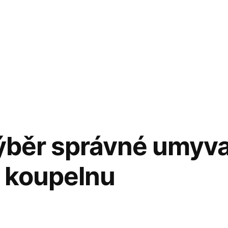
výběr správné umyv
o koupelnu