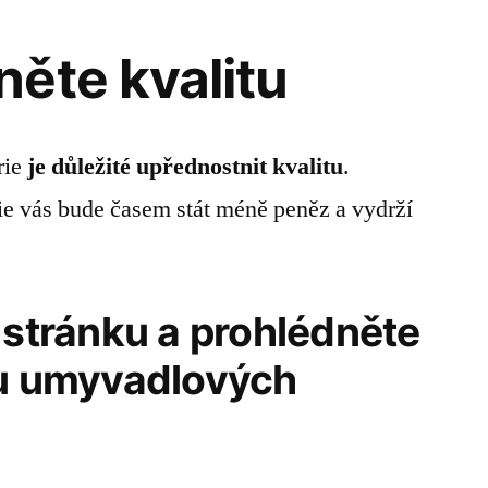
ěte kvalitu
rie
je důležité upřednostnit kvalitu
.
rie vás bude časem stát méně peněz a vydrží
 stránku a prohlédněte
ku umyvadlových