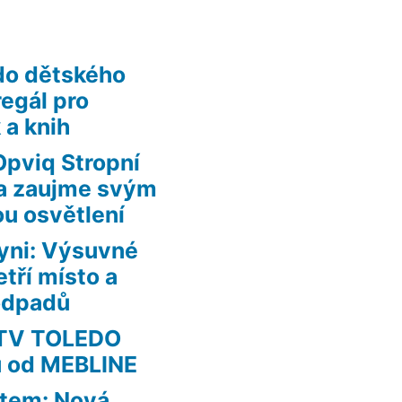
do dětského
regál pro
 a knih
Opviq Stropní
uta zaujme svým
ou osvětlení
yni: Výsuvné
tří místo a
 odpadů
RTV TOLEDO
u od MEBLINE
ětem: Nová