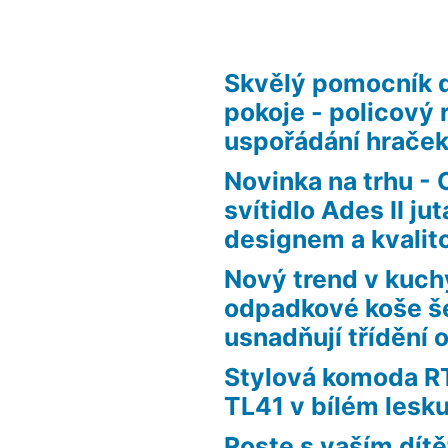
Skvělý pomocník 
pokoje - policový 
uspořádání hraček
Novinka na trhu - 
svítidlo Ades II j
designem a kvalit
Nový trend v kuch
odpadkové koše še
usnadňují třídění
Stylová komoda 
TL41 v bílém lesk
Roste s vaším dít