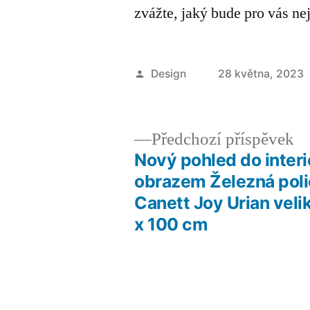
zvážte, jaký bude pro vás ne
Autor
Design
28 května, 2023
Př
Předchozí příspěvek
př
Nový pohled do interi
Navigace
obrazem Železná pol
Canett Joy Urian velik
pro
x 100 cm
příspěvek