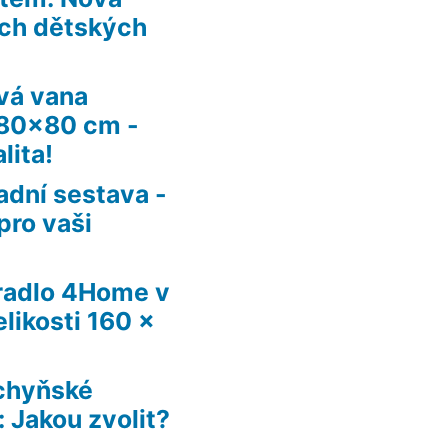
ích dětských
vá vana
180×80 cm -
lita!
adní sestava -
pro vaši
radlo 4Home v
likosti 160 x
chyňské
 Jakou zvolit?