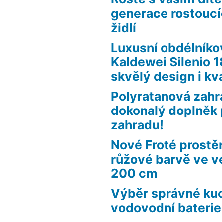
generace rostouc
židlí
Luxusní obdélníko
Kaldewei Silenio 
skvělý design i kva
Polyratanová zahr
dokonalý doplněk 
zahradu!
Nové Froté prostě
růžové barvě ve ve
200 cm
Výběr správné ku
vodovodní baterie: